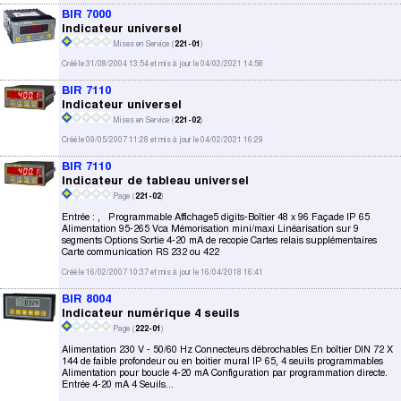
BIR 7000
Indicateur universel
Mises en Service (
221-01
)
Créé le 31/08/2004 13:54 et mis à jour le 04/02/2021 14:58
BIR 7110
Indicateur universel
Mises en Service (
221-02
)
Créé le 09/05/2007 11:28 et mis à jour le 04/02/2021 16:29
BIR 7110
Indicateur de tableau universel
Page (
221-02
)
Entrée : , Programmable Affichage5 digits-Boîtier 48 x 96 Façade IP 65
Alimentation 95-265 Vca Mémorisation mini/maxi Linéarisation sur 9
segments Options Sortie 4-20 mA de recopie Cartes relais supplémentaires
Carte communication RS 232 ou 422
Créé le 16/02/2007 10:37 et mis à jour le 16/04/2018 16:41
BIR 8004
Indicateur numérique 4 seuils
Page (
222-01
)
Alimentation 230 V - 50/60 Hz Connecteurs débrochables En boîtier DIN 72 X
144 de faible profondeur ou en boitier mural IP 65, 4 seuils programmables
Alimentation pour boucle 4-20 mA Configuration par programmation directe.
Entrée 4-20 mA 4 Seuils...