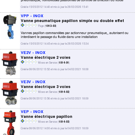
pneumatique, nombreuses possibilités de contrôle de direction du fluide
Créé le 15/05/2012 14:40 et mis à jour le 28/03/2026 15:41
VPP - INOX
Vanne pneumatique papillon simple ou double effet
Page (
1013-03
)
Vannes papillon commandées par actionneur pneumatique,, autorisent ou
interdisent le passage du fluide dans une installation
Créé le 15/05/2012 14:45 et mis à jour le 28/03/2026 15:34
VE2V - INOX
Vanne électrique 2 voies
Mises en Service (
1014-01
)
Créé le 08/06/2012 13:52 et mis à jour le 04/02/2021 18:08
VE3V - INOX
Vanne électrique 3 voies
Mises en Service (
1014-02
)
Créé le 08/06/2012 13:56 et mis à jour le 04/02/2021 18:09
VEP - INOX
Vanne électrique papillon
Mises en Service (
1014-03
)
Créé le 08/06/2012 14:00 et mis à jour le 04/02/2021 18:09