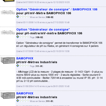
Créé le 04/07/2005 16:33 et mis à jour le 12/12/2025 10:35
Option “Générateur de consigne” / BAMOPHOX 106
pour pH/mV-Mètre BAMOPHOX 106
Mises en Service (
106-02
)
Créé le 05/11/2008 14:18 et mis à jour le 27/12/2020 10:49
Option “Générateur de consigne”
pour pH-mètre/mV-mètre BAMOPHOX 106
Page (
106-02
)
Option “Générateur de consigne” permet de transformer le BAMOPHOX 106
en un régulateur de pH ou Redox, en générant 4 consignes sur 4 paliers
Créé le 31/07/2008 15:49 et mis à jour le 22/10/2019 15:50
BAMOPHIX
pH/mV-Mètres Industriels
Page (
111-01
)
- Affichage LCD de la mesure - 2 plages de mesure - 0-14/2-12pH - 0-plus ou
moins 500/0-plus ou moins 1000 mV - 2 seuils réglables - Sortie courant 0-
4/20 mA commutable - Boitîer 72X144 à encastrer ou mural IP 55. pH : 0-14
pH ou 2-12 pH commutable...
Créé le 31/08/2004 14:10 et mis à jour le 28/01/2020 10:40
BAMOPHIX
pH/mV-Mètres industriels
Mises en Service (
111-01
)