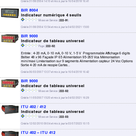
Créé le 31/08/2004 14:10 et mis à jour le 16/04/2018 16:41
BIR 8004
Indicateur numérique 4 seuils
Mises en Service (
222-01
)
Créé le 31/08/2004 13:54 et mis à jour le 04/02/2021 15:00
BIR 9000
Indicateur de tableau universel
Page (
222-02
)
Entrée : 4-20 mA, 0-10 mA, 0-10 V, 1-5 V Programmable Affichage 6 digits
Boîtier 48 x 96 Façade IP 65 Alimentation 95-265 Vca Mémorisation
mini/maxi Linéarisation sur 9 segments Alimentation capteur 24 Vcc Options
Sortie 4-20 mA de recopie Cartes...
Créé le 06/03/2007 13:37 et mis à jour le 16/04/2018 16:42
BIR 9000
Indicateur de tableau universel
Mises en Service (
222-02
)
Créé le 11/05/2007 15:20 et mis à jour le 04/02/2021 16:29
ITU 402 / 412
Indicateur de tableau universel
Mises en Service (
222-03
)
Créé le 12/02/2010 09:04 et mis à jour le 03/07/2023 10:15
ITU 402 – ITU 412