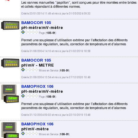
Les vannes manuelles “papillon”, sont conçues pour être montées entre brides
et collets répondant à différentes normes.
Créé le 23/01/2014 11:49 et mis à jour le 31/05/2024 09:32
BAMOCOR 105
pH-mètre/mV-mètre
Page (
105-01
)
Permet une souplesse d'utilisation extrême par l'affectation des différents
paramètres de régulation, seuils, correction de température et d'alarmes
Créé le 31/08/2004 14:10 et mis à jour le 21/02/2019 18:58
BAMOCOR 105
pH/mV - METRE
Mises en Service (
105-01
)
Créé le 31/08/2004 13:54 et mis à jour le 27/12/2020 10:48
BAMOPHOX 106
pH-mètre/mV-mètre
Page (
106-01
)
Permet une souplesse d'utilisation extrême par l'affectation des différents
paramètres de régulation, seuils, correction de température et d'alarmes
Créé le 31/12/2004 09:02 et mis à jour le 22/10/2019 15:48
BAMOPHOX 106
pH/mV-mètre
Mises en Service (
106-01
)