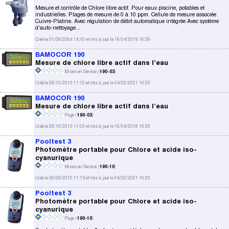
Mesure et contrôle de Chlore libre actif. Pour eaux piscine, potables et
industrielles. Plages de mesure de 0 à 10 ppm. Cellule de mesure associée
Cuivre-Platine. Avec régulation de débit automatique intégrée Avec système
d'auto-nettoyage...
Créé le 31/08/2004 14:10 et mis à jour le 16/04/2018 16:39
BAMOCOR 190
Mesure de chlore libre actif dans l'eau
Mises en Service (
190-03
)
Créé le 28/10/2010 11:10 et mis à jour le 04/02/2021 16:20
BAMOCOR 190
Mesure de chlore libre actif dans l’eau
Page (
190-03
)
Créé le 28/10/2010 11:03 et mis à jour le 16/04/2018 16:39
Pooltest 3
Photomètre portable pour Chlore et acide iso-
cyanurique
Mises en Service (
190-10
)
Créé le 30/09/2010 11:15 et mis à jour le 04/02/2021 16:20
Pooltest 3
Photomètre portable pour Chlore et acide iso-
cyanurique
Page (
190-10
)