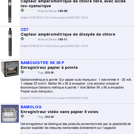
Capteur ampérométrique de chlore libre, avec acide
iso-cyanurique
Mises en Service (
193-06
)
Créé le 15/09/2010 13:41 et mis à jour le 04/02/2021 16:24
CD7
Capteur ampérométrique de dioxyde de chlore
Mises en Service (
193-11
)
Créé le 15/09/2010 13:42 et mis à jour le 04/02/2021 16:25
BAMOGISTRE SK 50 P
Enregistreur papier à pointe
Page (
210-01
)
Galvanométrique à pointé. Sur papier auto marqueur. 1 voie entrée 4 - 20 mA.
1 vitesse 25 mm/h. Boîtier 96 x 96 à encastrer. Une solution simple et
économique Galvano métrique à pointé 1 Voie Boîtier 96 x 96 à encastrer
Papier auto marqueur...
Créé le 31/08/2004 14:10 et mis à jour le 16/04/2018 16:39
BAMOLOG
Enregistreur vidéo sans papier 6 voies
Page (
212-01
)
Cet enregistreur se distingue des produits conventionnels par la possibilité de
pouvoir exploiter les mesures memorisées directement sur l’appareil