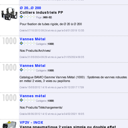
Ø 20...Ø 200
Colliers industriels PP
Page (
960-02
)
Pour fixation de tubes rigide, de Ø 20 à Ø 200
Créé le 07/10/2013 09:24 et mis à jour le 04/01/2019 13:55
Vannes Métal
Catégorie (
1000
)
Nos Produits/Archives/
Créé le 31/05/2024 09:29 et mis à jour le 31/05/2024 09:35
Vannes Métal
Catégorie (
1000
)
Catalogue BAMO Gamme Vannes Métal (1000) : Systèmes de vannes robustes
en métal 2 voies, 3 voies ou papillons
Créé le 15/05/2012 14:16 et mis à jour le 30/12/2017 17:09
Vannes métal
Catégorie (
1000
)
Nos Produits/Téléchargements/
Créé le 08/06/2012 14:12 et mis à jour le 04/02/2021 18:05
VP2V - INOX
Vanne pneumatique 2 voies simple ou double effet