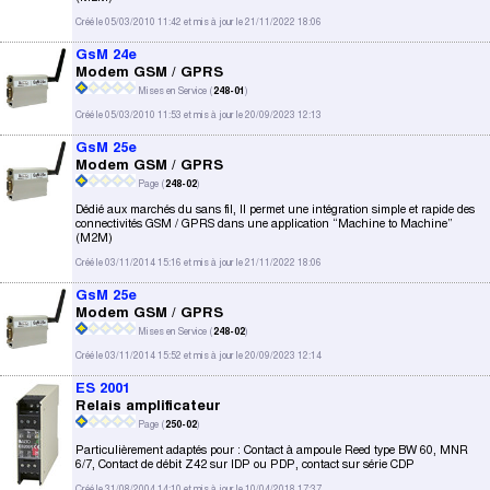
Créé le 05/03/2010 11:42 et mis à jour le 21/11/2022 18:06
GsM 24e
Modem GSM / GPRS
Mises en Service (
248-01
)
Créé le 05/03/2010 11:53 et mis à jour le 20/09/2023 12:13
GsM 25e
Modem GSM / GPRS
Page (
248-02
)
Dédié aux marchés du sans fil, Il permet une intégration simple et rapide des
connectivités GSM / GPRS dans une application “Machine to Machine”
(M2M)
Créé le 03/11/2014 15:16 et mis à jour le 21/11/2022 18:06
GsM 25e
Modem GSM / GPRS
Mises en Service (
248-02
)
Créé le 03/11/2014 15:52 et mis à jour le 20/09/2023 12:14
ES 2001
Relais amplificateur
Page (
250-02
)
Particulièrement adaptés pour : Contact à ampoule Reed type BW 60, MNR
6/7, Contact de débit Z42 sur IDP ou PDP, contact sur série CDP
Créé le 31/08/2004 14:10 et mis à jour le 10/04/2018 17:37