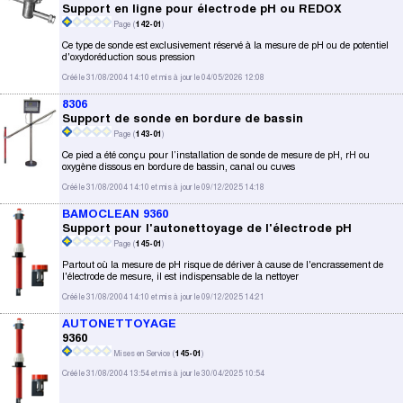
Support en ligne pour électrode pH ou REDOX
Page (
142-01
)
Ce type de sonde est exclusivement réservé à la mesure de pH ou de potentiel
d'oxydoréduction sous pression
Créé le 31/08/2004 14:10 et mis à jour le 04/05/2026 12:08
8306
Support de sonde en bordure de bassin
Page (
143-01
)
Ce pied a été conçu pour l’installation de sonde de mesure de pH, rH ou
oxygène dissous en bordure de bassin, canal ou cuves
Créé le 31/08/2004 14:10 et mis à jour le 09/12/2025 14:18
BAMOCLEAN 9360
Support pour l'autonettoyage de l'électrode pH
Page (
145-01
)
Partout où la mesure de pH risque de dériver à cause de l'encrassement de
l'électrode de mesure, il est indispensable de la nettoyer
Créé le 31/08/2004 14:10 et mis à jour le 09/12/2025 14:21
AUTONETTOYAGE
9360
Mises en Service (
145-01
)
Créé le 31/08/2004 13:54 et mis à jour le 30/04/2025 10:54