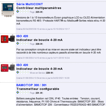
Série MultiCONT
Contrôleur multiparamètres
Page (
225-01
)
Versions de 1 à 15 transmetteurs Écran graphique LCD ou OLED Alimentation
transmetteurs RS 485 / Protocole HART® ou Modbus® Sorties relais et/ou 4-20
mA
Créé le 26/04/2005 09:13 et mis à jour le 10/10/2024 15:17
IBO 420
Indicateur de boucle 4-20 mA
Page (
229-01
)
Par sa conception simple et sa mise en oeuvre aisée cet indicateur peut être
raccordé à de très nombreux capteurs passifs alimentés en boucle 4-20 mA
Créé le 31/08/2004 14:10 et mis à jour le 14/11/2018 16:34
IBO 420
Indicateur de boucle 4-20 mA
Mises en Service (
229-01
)
Créé le 31/08/2004 13:54 et mis à jour le 04/02/2021 16:30
BAMOTOP 300 / 301
Transmetteur configurable
Page (
231-01
)
Boîtiers aveugles fixation rail DIN, IP40. Toutes entrées : Tension, courant,
résistance, fréquence, Pt 100 Ohms et Thermocouple. BAMOTOP 200 : Blocs
d'alimentation. BAMOTOP 239 : Convertisseur RS232/RS422-485 BAMOTOP