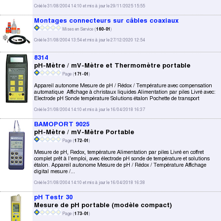
Créé le 31/08/2004 14:10 et mis à jour le 29/11/2025 15:55
Montages connecteurs sur câbles coaxiaux
Mises en Service (
160-01
)
Créé le 31/08/2004 13:54 et mis à jour le 27/12/2020 12:54
8314
pH-Mètre / mV-Mètre et Thermomètre portable
Page (
171-01
)
Appareil autonome Mesure de pH / Rédox / Température avec compensation
automatique Affichage à christaux liquides Alimentation par piles Livré avec:
Electrode pH Sonde température Solutions étalon Pochette de transport
Créé le 31/08/2004 14:10 et mis à jour le 16/04/2018 16:37
BAMOPORT 9025
pH-Mètre / mV-Mètre Portable
Page (
172-01
)
Mesure de pH, Redox, température Alimentation par piles Livré en coffret
complet prêt à l'emploi, avec électrode pH sonde de température et solutions
étalon. Appareil autonome Mesure de pH / Rédox / Température Affichage
digital mesure /...
Créé le 31/08/2004 14:10 et mis à jour le 16/04/2018 16:38
pH Testr 30
Mesure de pH portable (modèle compact)
Page (
173-01
)