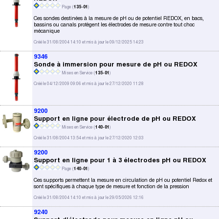
Page (
135-01
)
Ces sondes destinées à la mesure de pH ou de potentiel REDOX, en bacs,
bassins ou canals protègent les électrodes de mesure contre tout choc
mécanique
Créé le 31/08/2004 14:10 et mis à jour le 09/12/2025 14:23
9346
Sonde à immersion pour mesure de pH ou REDOX
Mises en Service (
135-01
)
Créé le 04/12/2009 09:06 et mis à jour le 27/12/2020 11:28
9200
Support en ligne pour électrode de pH ou REDOX
Mises en Service (
140-01
)
Créé le 31/08/2004 13:54 et mis à jour le 27/12/2020 12:03
9200
Support en ligne pour 1 à 3 électrodes pH ou REDOX
Page (
140-01
)
Ces supports permettent la mesure en circulation de pH ou potentiel Redox et
sont spécifiques à chaque type de mesure et fonction de la pression
Créé le 31/08/2004 14:10 et mis à jour le 29/05/2026 12:16
9240