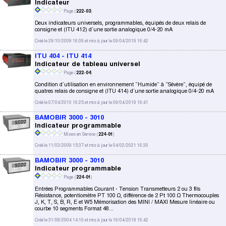
Indicateur
Page (
222-03
)
Deux indicateurs universels, programmables, équipés de deux relais de
consigne et (ITU 412) d’une sortie analogique 0/4-20 mA
Créé le 29/10/2009 16:09 et mis à jour le 09/04/2019 16:42
ITU 404 - ITU 414
Indicateur de tableau universel
Page (
222-04
)
Condition d’utilisation en environnement “Humide” à “Sévère”, équipé de
quatres relais de consigne et (ITU 414) d’une sortie analogique 0/4-20 mA
Créé le 07/04/2010 16:25 et mis à jour le 09/04/2019 16:41
BAMOBIR 3000 - 3010
Indicateur programmable
Mises en Service (
224-01
)
Créé le 11/03/2009 15:37 et mis à jour le 04/02/2021 16:30
BAMOBIR 3000 - 3010
Indicateur programmable
Page (
224-01
)
Entrées Programmables Courant - Tension Transmetteurs 2 ou 3 fils
Résistance, potentiomètre PT 100 Ω, différence de 2 Pt 100 Ω Thermocouples
J, K, T, S, B, R, E et W5 Mémorisation des MINI / MAXI Mesure linéaire ou
courbe 10 segments Format 48...
Créé le 31/08/2004 14:10 et mis à jour le 16/04/2018 16:42