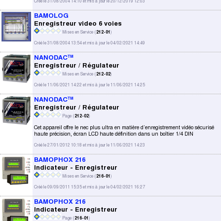
Créé le 31/08/2004 14:10 et mis à jour le 20/12/2019 12:03
BAMOLOG
Enregistreur video 6 voies
Mises en Service (
212-01
)
Créé le 31/08/2004 13:54 et mis à jour le 04/02/2021 14:49
NANODAC™
Enregistreur / Régulateur
Mises en Service (
212-02
)
Créé le 11/06/2021 14:22 et mis à jour le 11/06/2021 14:25
NANODAC™
Enregistreur / Régulateur
Page (
212-02
)
Cet appareil offre le nec plus ultra en matière d’enregistrement vidéo sécurisé
haute précision, écran LCD haute définition dans un boîtier 1/4 DIN
Créé le 27/01/2012 10:18 et mis à jour le 11/06/2021 14:23
BAMOPHOX 216
Indicateur - Enregistreur
Mises en Service (
216-01
)
Créé le 09/09/2011 15:35 et mis à jour le 04/02/2021 16:27
BAMOPHOX 216
Indicateur - Enregistreur
Page (
216-01
)