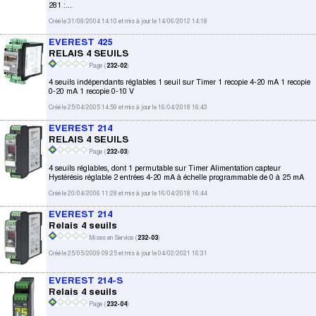
281 :...
Créé le 31/08/2004 14:10 et mis à jour le 14/06/2012 14:18
EVEREST 425
RELAIS 4 SEUILS
Page (
232-02
)
4 seuils indépendants réglables 1 seuil sur Timer 1 recopie 4-20 mA 1 recopie
0-20 mA 1 recopie 0-10 V
Créé le 25/04/2005 14:59 et mis à jour le 16/04/2018 16:43
EVEREST 214
RELAIS 4 SEUILS
Page (
232-03
)
4 seuils réglables, dont 1 permutable sur Timer Alimentation capteur
Hystérésis réglable 2 entrées 4-20 mA à échelle programmable de 0 à 25 mA
Créé le 20/04/2006 11:28 et mis à jour le 16/04/2018 16:44
EVEREST 214
Relais 4 seuils
Mises en Service (
232-03
)
Créé le 25/05/2009 09:25 et mis à jour le 04/02/2021 16:31
EVEREST 214-S
Relais 4 seuils
Page (
232-04
)