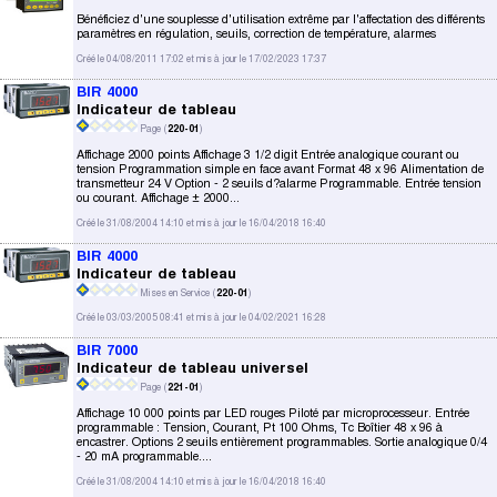
Bénéficiez d'une souplesse d'utilisation extrême par l'affectation des différents
paramètres en régulation, seuils, correction de température, alarmes
Créé le 04/08/2011 17:02 et mis à jour le 17/02/2023 17:37
BIR 4000
Indicateur de tableau
Page (
220-01
)
Affichage 2000 points Affichage 3 1/2 digit Entrée analogique courant ou
tension Programmation simple en face avant Format 48 x 96 Alimentation de
transmetteur 24 V Option - 2 seuils d?alarme Programmable. Entrée tension
ou courant. Affichage ± 2000...
Créé le 31/08/2004 14:10 et mis à jour le 16/04/2018 16:40
BIR 4000
Indicateur de tableau
Mises en Service (
220-01
)
Créé le 03/03/2005 08:41 et mis à jour le 04/02/2021 16:28
BIR 7000
Indicateur de tableau universel
Page (
221-01
)
Affichage 10 000 points par LED rouges Piloté par microprocesseur. Entrée
programmable : Tension, Courant, Pt 100 Ohms, Tc Boîtier 48 x 96 à
encastrer. Options 2 seuils entièrement programmables. Sortie analogique 0/4
- 20 mA programmable....
Créé le 31/08/2004 14:10 et mis à jour le 16/04/2018 16:40