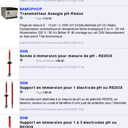
Créé le 31/08/2004 13:54 et mis à jour le 27/12/2020 10:52
BAMOPHOP
Transmetteur Aveugle pH-Rédox
Page (
113-01
)
Plage de mesure 0 - 14 pH / ± 1000 mV Entrée électrode pH OU Redox
Compensation automatique en température Sortie analogique 0 ou 4 - 20 mA
Alimentation 220 V / 50 Hz Boîtier IP 40 montage sur rail DIN Raccordement
en face avant Très économique...
Créé le 31/08/2004 14:10 et mis à jour le 28/01/2020 10:41
9336
Sonde à immersion pour mesure de pH - REDOX
Mises en Service (
130-01
)
Créé le 23/09/2004 08:57 et mis à jour le 27/12/2020 10:54
9336
Support en immersion pour 1 électrode pH ou REDOX
Page (
130-01
)
Ces sondes sont destinées à la mesure de pH ou de potentiel REDOX, en
bassins, canaux ou cuves et bénéficie d'une jupe de protection pour l'électrode
Créé le 31/08/2004 14:10 et mis à jour le 20/02/2026 15:22
9346
Support en immersion pour 1 à 3 électrodes pH ou
REDOX