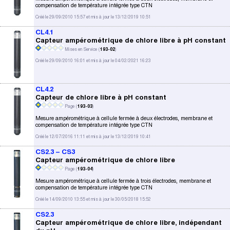
compensation de température intégrée type CTN
Créé le 29/09/2010 15:57 et mis à jour le 13/12/2019 10:51
CL4.1
Capteur ampérométrique de chlore libre à pH constant
Mises en Service (
193-02
)
Créé le 29/09/2010 16:01 et mis à jour le 04/02/2021 16:23
CL4.2
Capteur de chlore libre à pH constant
Page (
193-03
)
Mesure ampérométrique à cellule fermée à deux électrodes, membrane et
compensation de température intégrée type CTN
Créé le 12/07/2016 11:11 et mis à jour le 13/12/2019 10:41
CS2.3 – CS3
Capteur ampérométrique de chlore libre
Page (
193-04
)
Mesure ampérométrique à cellule fermée à trois électrodes, membrane et
compensation de température intégrée type CTN
Créé le 14/09/2010 13:55 et mis à jour le 30/05/2018 15:52
CS2.3
Capteur ampérométrique de chlore libre, indépendant