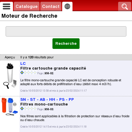
Catalogue
Contact
Moteur de Recherche
Aperçu
Il y a
120
résultats pour
LC
Filtre cartouche grande capacité
Page (
956-02
)
Le filtre mono-cartouche grande capacité LC est de conception robuste et
adapté aux forts débits de préfiltration d’eau (débit maxi 4 m3//h).
Créé le 10/05/2012 13:59 et mis à jour le 23/02/2024 11:17
SN - ST - AB - HH - PS - PP
Filtres mono-cartouche
Page (
956-03
)
Nos filtres sont applicables à la filtration de protection sur réseaux d’eau froide
ou d’eau chaude.
Créé le 10/05/2012 14:15 et mis à jour le 23/02/2024 11:18