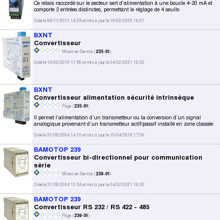
Ce relais raccordé sur le secteur sert d’alimentation à une boucle 4-20 mA et
comporte 2 entrées distinctes, permettant le réglage de 4 seuils
Créé le 09/11/2011 14:35 et mis à jour le 19/02/2020 16:21
BXNT
Convertisseur
Mises en Service (
235-01
)
Créé le 19/02/2010 11:56 et mis à jour le 04/02/2021 16:32
BXNT
Convertisseur alimentation sécurité intrinsèque
Page (
235-01
)
Il permet l’alimentation d’un transmetteur ou la conversion d’un signal
analogique provenant d’un transmetteur actif/passif installé en zone classée
Créé le 31/08/2004 14:10 et mis à jour le 10/04/2018 17:36
BAMOTOP 239
Convertisseur bi-directionnel pour communication
série
Mises en Service (
239-01
)
Créé le 31/08/2004 13:54 et mis à jour le 04/02/2021 16:32
BAMOTOP 239
Convertisseur RS 232 / RS 422 - 485
Page (
239-01
)