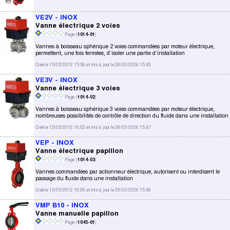
VE2V - INOX
Vanne électrique 2 voies
Page (
1014-01
)
Vannes à boisseau sphérique 2 voies commandées par moteur électrique,
permettent, une fois fermées, d’isoler une partie d’installation
Créé le 15/05/2012 15:56 et mis à jour le 28/03/2026 15:43
VE3V - INOX
Vanne électrique 3 voies
Page (
1014-02
)
Vannes à boisseau sphérique 3 voies commandées par moteur électrique,
nombreuses possibilités de contrôle de direction du fluide dans une installation
Créé le 15/05/2012 16:02 et mis à jour le 28/03/2026 15:47
VEP - INOX
Vanne électrique papillon
Page (
1014-03
)
Vannes commandées par actionneur électrique, autorisent ou interdisent le
passage du fluide dans une installation
Créé le 15/05/2012 16:06 et mis à jour le 28/03/2026 15:49
VMP B10 - INOX
Vanne manuelle papillon
Page (
1045-01
)