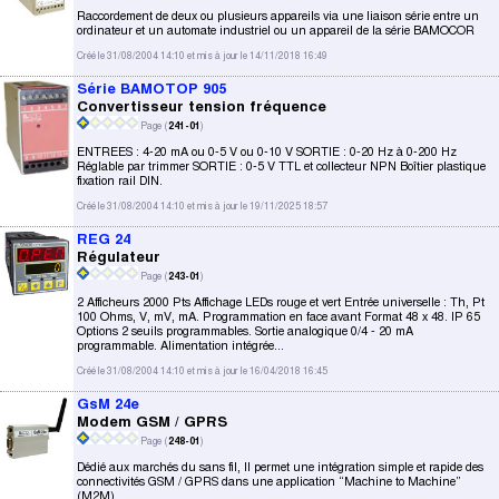
Raccordement de deux ou plusieurs appareils via une liaison série entre un
ordinateur et un automate industriel ou un appareil de la série BAMOCOR
Créé le 31/08/2004 14:10 et mis à jour le 14/11/2018 16:49
Série BAMOTOP 905
Convertisseur tension fréquence
Page (
241-01
)
ENTREES : 4-20 mA ou 0-5 V ou 0-10 V SORTIE : 0-20 Hz à 0-200 Hz
Réglable par trimmer SORTIE : 0-5 V TTL et collecteur NPN Boîtier plastique
fixation rail DIN.
Créé le 31/08/2004 14:10 et mis à jour le 19/11/2025 18:57
REG 24
Régulateur
Page (
243-01
)
2 Afficheurs 2000 Pts Affichage LEDs rouge et vert Entrée universelle : Th, Pt
100 Ohms, V, mV, mA. Programmation en face avant Format 48 x 48. IP 65
Options 2 seuils programmables. Sortie analogique 0/4 - 20 mA
programmable. Alimentation intégrée...
Créé le 31/08/2004 14:10 et mis à jour le 16/04/2018 16:45
GsM 24e
Modem GSM / GPRS
Page (
248-01
)
Dédié aux marchés du sans fil, Il permet une intégration simple et rapide des
connectivités GSM / GPRS dans une application “Machine to Machine”
(M2M)