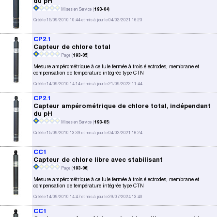
du pH
Mises en Service (
193-04
)
Créé le 15/09/2010 10:44 et mis à jour le 04/02/2021 16:23
CP2.1
Capteur de chlore total
Page (
193-05
)
Mesure ampérométrique à cellule fermée à trois électrodes, membrane et
compensation de température intégrée type CTN
Créé le 14/09/2010 14:14 et mis à jour le 21/09/2022 11:44
CP2.1
Capteur ampérométrique de chlore total, indépendant
du pH
Mises en Service (
193-05
)
Créé le 15/09/2010 13:39 et mis à jour le 04/02/2021 16:24
CC1
Capteur de chlore libre avec stabilisant
Page (
193-06
)
Mesure ampérométrique à cellule fermée à trois électrodes, membrane et
compensation de température intégrée type CTN
Créé le 14/09/2010 14:47 et mis à jour le 29/07/2024 13:40
CC1