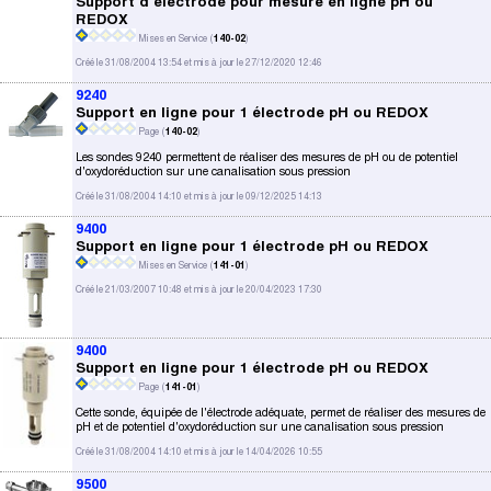
Support d'électrode pour mesure en ligne pH ou
REDOX
Mises en Service (
140-02
)
Créé le 31/08/2004 13:54 et mis à jour le 27/12/2020 12:46
9240
Support en ligne pour 1 électrode pH ou REDOX
Page (
140-02
)
Les sondes 9240 permettent de réaliser des mesures de pH ou de potentiel
d'oxydoréduction sur une canalisation sous pression
Créé le 31/08/2004 14:10 et mis à jour le 09/12/2025 14:13
9400
Support en ligne pour 1 électrode pH ou REDOX
Mises en Service (
141-01
)
Créé le 21/03/2007 10:48 et mis à jour le 20/04/2023 17:30
9400
Support en ligne pour 1 électrode pH ou REDOX
Page (
141-01
)
Cette sonde, équipée de l'électrode adéquate, permet de réaliser des mesures de
pH et de potentiel d'oxydoréduction sur une canalisation sous pression
Créé le 31/08/2004 14:10 et mis à jour le 14/04/2026 10:55
9500