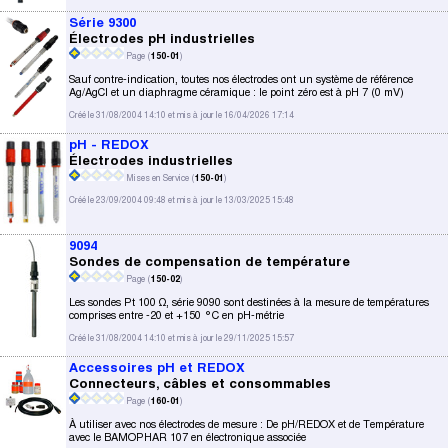
Série 9300
Électrodes pH industrielles
Page (
150-01
)
Sauf contre-indication, toutes nos électrodes ont un système de référence
Ag/AgCl et un diaphragme céramique : le point zéro est à pH 7 (0 mV)
Créé le 31/08/2004 14:10 et mis à jour le 16/04/2026 17:14
pH - REDOX
Électrodes industrielles
Mises en Service (
150-01
)
Créé le 23/09/2004 09:48 et mis à jour le 13/03/2025 15:48
9094
Sondes de compensation de température
Page (
150-02
)
Les sondes Pt 100 Ω, série 9090 sont destinées à la mesure de températures
comprises entre -20 et +150 °C en pH-métrie
Créé le 31/08/2004 14:10 et mis à jour le 29/11/2025 15:57
Accessoires pH et REDOX
Connecteurs, câbles et consommables
Page (
160-01
)
À utiliser avec nos électrodes de mesure : De pH/REDOX et de Température
avec le BAMOPHAR 107 en électronique associée