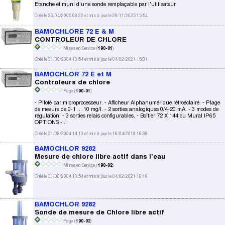
Etanche et muni d'une sonde remplaçable par l'utilisateur
Créé le 26/04/2005 08:22 et mis à jour le 29/11/2025 15:54
BAMOCHLORE 72 E & M
CONTROLEUR DE CHLORE
Mises en Service (
190-01
)
Créé le 31/08/2004 13:54 et mis à jour le 04/02/2021 15:31
BAMOCHLOR 72 E et M
Controleurs de chlore
Page (
190-01
)
- Piloté par microprocesseur. - Afficheur Alphanumérique rétroéclairé. - Plage
de mesure de 0-1 ... 10 mg/l. - 2 sorties analogiques 0/4-20 mA. - 3 modes de
régulation. - 3 sorties relais configurables. - Boîtier 72 X 144 ou Mural IP65
OPTIONS -...
Créé le 31/08/2004 14:10 et mis à jour le 16/04/2018 16:38
BAMOCHLOR 9282
Mesure de chlore libre actif dans l'eau
Mises en Service (
190-02
)
Créé le 31/08/2004 13:54 et mis à jour le 04/02/2021 16:19
BAMOCHLOR 9282
Sonde de mesure de Chlore libre actif
Page (
190-02
)