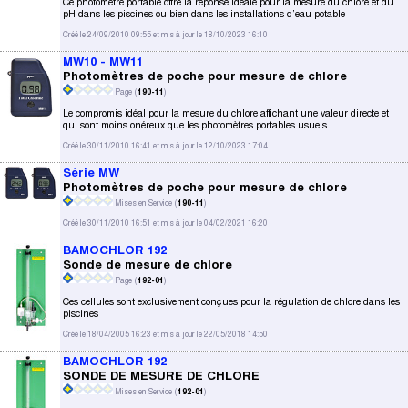
Ce photomètre portable offre la réponse idéale pour la mesure du chlore et du
pH dans les piscines ou bien dans les installations d’eau potable
Créé le 24/09/2010 09:55 et mis à jour le 18/10/2023 16:10
MW10 - MW11
Photomètres de poche pour mesure de chlore
Page (
190-11
)
Le compromis idéal pour la mesure du chlore affichant une valeur directe et
qui sont moins onéreux que les photomètres portables usuels
Créé le 30/11/2010 16:41 et mis à jour le 12/10/2023 17:04
Série MW
Photomètres de poche pour mesure de chlore
Mises en Service (
190-11
)
Créé le 30/11/2010 16:51 et mis à jour le 04/02/2021 16:20
BAMOCHLOR 192
Sonde de mesure de chlore
Page (
192-01
)
Ces cellules sont exclusivement conçues pour la régulation de chlore dans les
piscines
Créé le 18/04/2005 16:23 et mis à jour le 22/05/2018 14:50
BAMOCHLOR 192
SONDE DE MESURE DE CHLORE
Mises en Service (
192-01
)