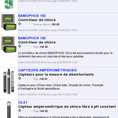
Créé le 18/04/2005 16:40 et mis à jour le 04/02/2021 16:22
BAMOPHOX 192
Contrôleur de chlore
Mises en Service (
192-02
)
Créé le 14/04/2006 14:33 et mis à jour le 04/02/2021 16:22
BAMOPHOX 192
Contrôleur de chlore
Page (
192-02
)
Le contrôleur de chlore BAMOPHOX 192 a été exclusivement étudié pour le
traitement des eaux en piscines et des eaux potables
Créé le 29/04/2005 09:59 et mis à jour le 22/05/2018 14:53
CAPTEURS AMPÉROMÉTRIQUES
Capteurs pour la mesure de désinfectants
Page (
193-01
)
Capteurs pour Chlore libre, Chlore total, Dioxyde de chlore, Peroxyde
d'hydrogène et Acide peracétique
Créé le 14/09/2010 13:44 et mis à jour le 20/11/2024 15:39
CL4.1
Capteur ampérométrique de chlore libre à pH constant
Page (
193-02
)
Mesure ampérométrique à cellule fermée à deux électrodes, membrane et