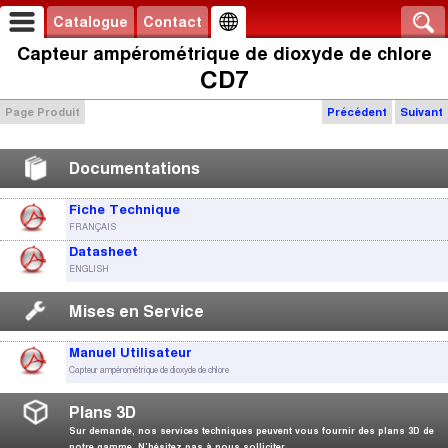
Catalogue
Contact
Capteur ampérométrique de dioxyde de chlore
CD7
Page Produit
Précédent
Suivant
Documentations
Fiche Technique
FRANÇAIS
Datasheet
ENGLISH
Mises en Service
Manuel Utilisateur
Capteur ampérométrique de dioxyde de chlore
Plans 3D
Sur demande, nos services techniques peuvent vous fournir des plans 3D de
notre gamme. N’hésitez pas à nous solliciter.