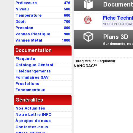
Préleveurs
476
Document
Niveau
500
Température
600
Fiche Techn
Débit
700
VERSION FRANÇAI
Pression
800
Vannes Plastique
900
Plans 3D
Vannes Métal
1000
Sur demande, nos 
Documentation
Plaquette
Enregistreur / Régulateur
Catalogue Général
NANODAC™
Téléchargements
Formulaires SAV
Prestations
Fondamentaux
Généralités
Nos Actualités
Notre Lettre INFO
À propos de nous
Contactez-nous