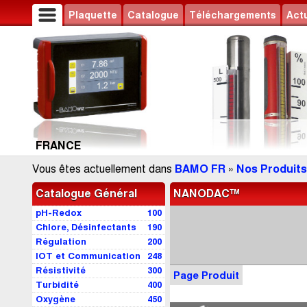
Plaquette
Catalogue
Téléchargements
Actu
FRANCE
Vous êtes actuellement dans
BAMO FR
»
Nos Produits
Catalogue Général
NANODAC™
pH-Redox
100
Chlore, Désinfectants
190
Régulation
200
IOT et Communication
248
Résistivité
300
Page Produit
Turbidité
400
Oxygène
450