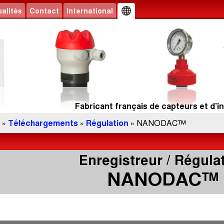
alités
Contact
International
Fabricant français de capteurs et d’in
»
Téléchargements
»
Régulation
» NANODAC™
Enregistreur / Régula
NANODAC™