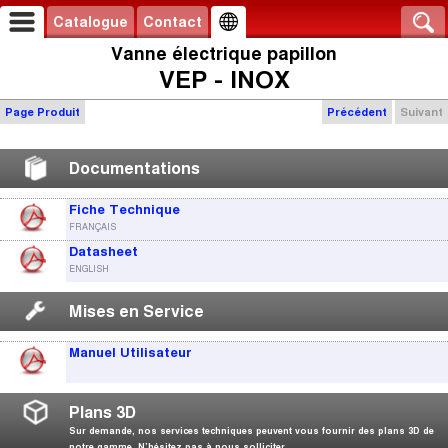
Catalogue
Contact
Vanne électrique papillon
VEP - INOX
Page Produit
Précédent
Suivant
Documentations
Fiche Technique
FRANÇAIS
Datasheet
ENGLISH
Mises en Service
Manuel Utilisateur
Plans 3D
Sur demande, nos services techniques peuvent vous fournir des plans 3D de
notre gamme. N’hésitez pas à nous solliciter.