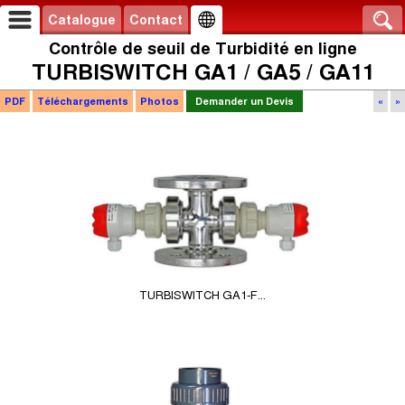
Catalogue
Contact
Contrôle de seuil de Turbidité en ligne
TURBISWITCH GA1 / GA5 / GA11
PDF
Téléchargements
Photos
Demander un Devis
«
»
TURBISWITCH GA1-F...