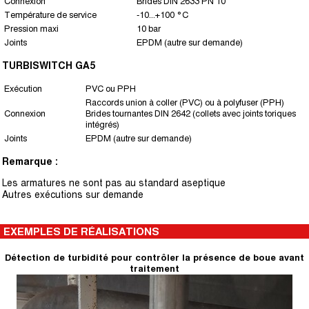
Connexion
Brides DIN 2633 PN 10
Température de service
-10...+100 °C
Pression maxi
10 bar
Joints
EPDM (autre sur demande)
TURBISWITCH GA5
Exécution
PVC ou PPH
Raccords union à coller (PVC) ou à polyfuser (PPH)
Connexion
Brides tournantes DIN 2642 (collets avec joints toriques
intégrés)
Joints
EPDM (autre sur demande)
Remarque :
Les armatures ne sont pas au standard aseptique
Autres exécutions sur demande
EXEMPLES DE RÉALISATIONS
Détection de turbidité pour contrôler la présence de boue avant
traitement