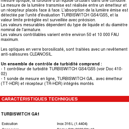
mesure optique, la turbidité d'un liquide circulant dans une conduite.
La mesure de la lumière transmise est réalisée entre un émetteur et
un récepteur placés face à face. L'absorption de la lumière émise est
détectée par l'unité d'évaluation TURBISWITCH GS4/GS5, et la
valeur limite préréglée est surveillée avec précision.
Les valeurs mesurables dépendent du type de liquide et du diamètre
nominal de l'armature.
Les valeurs contrôlables varient entre environ 50 et 10 000 FAU
maximum.
Les optiques en verre borosilicaté, sont traitées avec un revêtement
anti-salissures CLEANOSIL.
Un ensemble de contrôle de turbidité comprend :
- 1 contrôleur de turbidité TURBISWITCH GS4/GS5 (voir Doc 410-
02)
- 1 sonde de mesure en ligne, TURBISWITCH GA... avec émetteur
(TT-HDR) et récepteur (TR-HDR) intégrés montés
CARACTÉRISTIQUES TECHNIQUES
TURBISWITCH GA1
Exécution
Inox 316 L (1.4404)