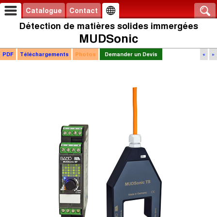
Catalogue
Contact
Détection de matières solides immergées
MUDSonic
PDF
Téléchargements
Photos
Demander un Devis
«
»