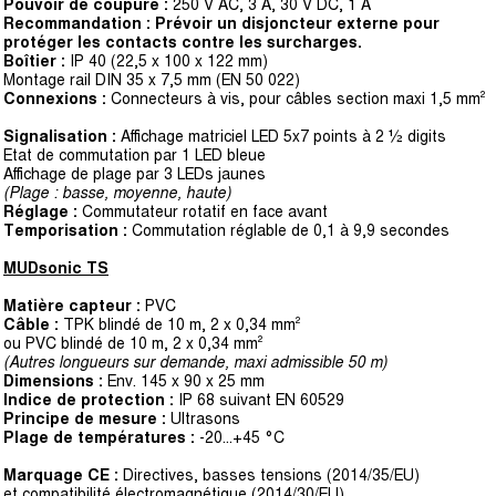
Pouvoir de coupure :
250 V AC, 3 A, 30 V DC, 1 A
Recommandation : Prévoir un disjoncteur externe pour
protéger les contacts contre les surcharges.
Boîtier :
IP 40 (22,5 x 100 x 122 mm)
Montage rail DIN 35 x 7,5 mm (EN 50 022)
Connexions :
Connecteurs à vis, pour câbles section maxi 1,5 mm²
Signalisation :
Affichage matriciel LED 5x7 points à 2 ½ digits
Etat de commutation par 1 LED bleue
Affichage de plage par 3 LEDs jaunes
(Plage : basse, moyenne, haute)
Réglage :
Commutateur rotatif en face avant
Temporisation :
Commutation réglable de 0,1 à 9,9 secondes
MUDsonic TS
Matière capteur :
PVC
Câble :
TPK blindé de 10 m, 2 x 0,34 mm²
ou PVC blindé de 10 m, 2 x 0,34 mm²
(Autres longueurs sur demande, maxi admissible 50 m)
Dimensions :
Env. 145 x 90 x 25 mm
Indice de protection :
IP 68 suivant EN 60529
Principe de mesure :
Ultrasons
Plage de températures :
-20...+45 °C
Marquage CE :
Directives, basses tensions (2014/35/EU)
et compatibilité électromagnétique (2014/30/EU)