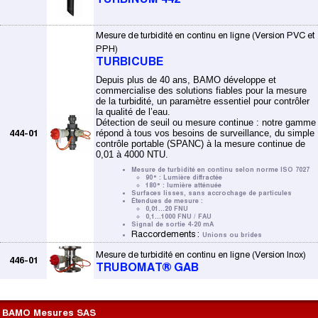
Mesure de turbidité en continu en ligne (Version PVC et
PPH)
TURBICUBE
Depuis plus de 40 ans, BAMO développe et
commercialise des solutions fiables pour la mesure
de la turbidité, un paramètre essentiel pour contrôler
la qualité de l’eau.
Détection de seuil ou mesure continue : notre gamme
444-01
répond à tous vos besoins de surveillance, du simple
contrôle portable (SPANC) à la mesure continue de
0,01 à 4000 NTU.
Mesure de turbidité en continu selon norme ISO 7027
90° : Lumière diffractée
180° : lumière atténuée
Surfaces lisses, sans accrochage de particules
Étendues de mesure :
0,01...20 FNU
0,1...1000 FNU / FAU
Signal de sortie 4-20 mA
Raccordements :
Unions ou brides
Mesure de turbidité en continu en ligne (Version Inox)
446-01
TRUBOMAT® GAB
BAMO Mesures SAS