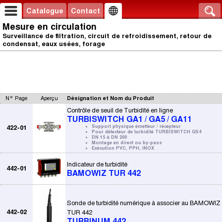
Catalogue
Contact
Mesure en circulation
Surveillance de filtration, circuit de refroidissement, retour de
condensat, eaux usées, forage
N° Page
Aperçu
Désignation et Nom du Produit
Contrôle de seuil de Turbidité en ligne
TURBISWITCH GA1 / GA5 / GA11
422-01
Support physique émetteur / récepteur
Pour détecteur de turbidité TURBISWITCH GS4
DN 15 à DN 200
Montage en direct ou by-pass
Exécution PVC, PPH, INOX
Indicateur de turbidité
442-01
BAMOWIZ TUR 442
Sonde de turbidité numérique à associer au BAMOWIZ
442-02
TUR 442
TURBINUM 442