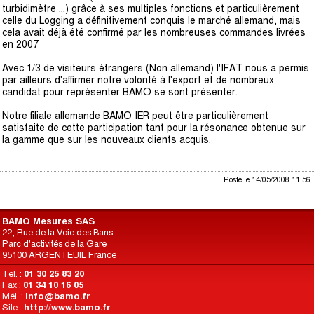
turbidimètre ...) grâce à ses multiples fonctions et particulièrement
celle du Logging a définitivement conquis le marché allemand, mais
cela avait déjà été confirmé par les nombreuses commandes livrées
en 2007
Avec 1/3 de visiteurs étrangers (Non allemand) l'IFAT nous a permis
par ailleurs d'affirmer notre volonté à l'export et de nombreux
candidat pour représenter BAMO se sont présenter.
Notre filiale allemande BAMO IER peut être particulièrement
satisfaite de cette participation tant pour la résonance obtenue sur
la gamme que sur les nouveaux clients acquis.
Posté le 14/05/2008 11:56
BAMO Mesures SAS
22, Rue de la Voie des Bans
Parc d'activités de la Gare
95100 ARGENTEUIL France
Tél. :
01 30 25 83 20
Fax :
01 34 10 16 05
Mél. :
info@bamo.fr
Site :
http://www.bamo.fr