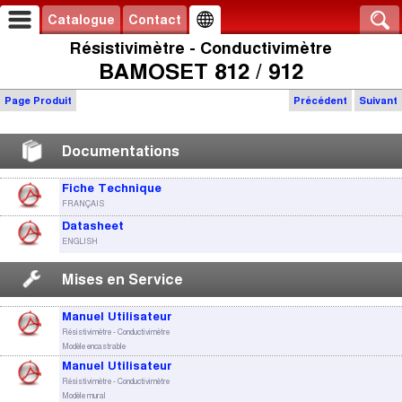
Catalogue
Contact
Résistivimètre - Conductivimètre
BAMOSET 812 / 912
Page Produit
Précédent
Suivant
Documentations
Fiche Technique
FRANÇAIS
Datasheet
ENGLISH
Mises en Service
Manuel Utilisateur
Résistivimètre - Conductivimètre
Modèle encastrable
Manuel Utilisateur
Résistivimètre - Conductivimètre
Modèle mural