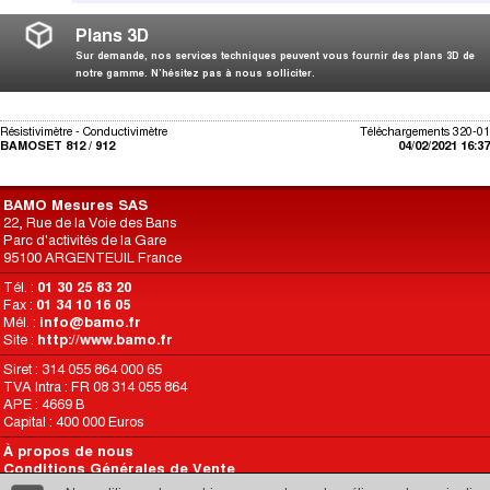
Plans 3D
Sur demande, nos services techniques peuvent vous fournir des plans 3D de
notre gamme. N’hésitez pas à nous solliciter.
Résistivimètre - Conductivimètre
Téléchargements 320-01
BAMOSET 812 / 912
04/02/2021 16:37
BAMO Mesures SAS
22, Rue de la Voie des Bans
Parc d'activités de la Gare
95100 ARGENTEUIL France
Tél. :
01 30 25 83 20
Fax :
01 34 10 16 05
Mél. :
info@bamo.fr
Site :
http://www.bamo.fr
Siret : 314 055 864 000 65
TVA Intra : FR 08 314 055 864
APE : 4669 B
Capital : 400 000 Euros
À propos de nous
Conditions Générales de Vente
Conditions d’Utilisation du Site