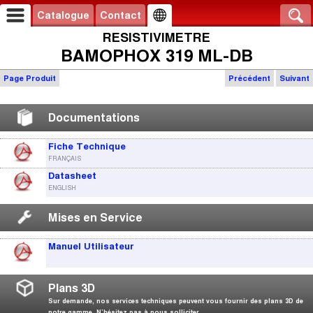
Catalogue
Contact
RESISTIVIMETRE
BAMOPHOX 319 ML-DB
Page Produit
Précédent
Suivant
Documentations
Fiche Technique
FRANÇAIS
Datasheet
ENGLISH
Mises en Service
Manuel Utilisateur
Plans 3D
Sur demande, nos services techniques peuvent vous fournir des plans 3D de
notre gamme. N’hésitez pas à nous solliciter.