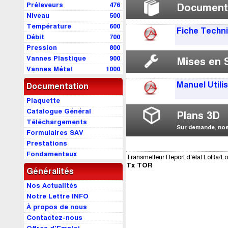
Préleveurs
476
Document
Niveau
500
Température
600
Fiche Techn
Débit
700
Pression
800
Vannes Plastique
900
Mises en 
Vannes Métal
1000
Manuel Utili
Documentation
Plaquette
Catalogue Général
Plans 3D
Téléchargements
Sur demande, nos 
Formulaires SAV
Prestations
Fondamentaux
Transmetteur Report d'état LoRa
Tx TOR
Généralités
Nos Actualités
Notre Lettre INFO
À propos de nous
Contactez-nous