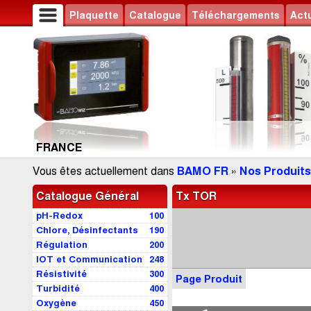
Plaquette
Catalogue
Téléchargements
Actu
FRANCE
Vous êtes actuellement dans
BAMO FR
»
Nos Produits
Catalogue Général
Tx TOR
pH-Redox
100
Chlore, Désinfectants
190
Régulation
200
IOT et Communication
248
Résistivité
300
Page Produit
Turbidité
400
Oxygène
450