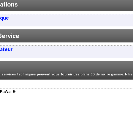
ations
ique
Service
sateur
services techniques peuvent vous fournir des plans 3D de notre gamme. N’hési
/LoRaWan®