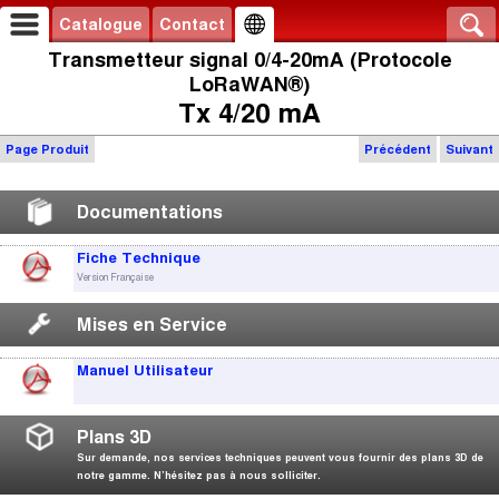
Catalogue
Contact
Transmetteur signal 0/4-20mA (Protocole
LoRaWAN®)
Tx 4/20 mA
Page Produit
Précédent
Suivant
Documentations
Fiche Technique
Version Française
Mises en Service
Manuel Utilisateur
Plans 3D
Sur demande, nos services techniques peuvent vous fournir des plans 3D de
notre gamme. N’hésitez pas à nous solliciter.