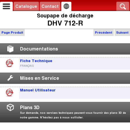
Catalogue
Contact
Soupape de décharge
DHV 712-R
Page Produit
Précédent
Suivant
Documentations
Fiche Technique
FRANÇAIS
Mises en Service
Manuel Utilisateur
Plans 3D
Sur demande, nos services techniques peuvent vous fournir des plans 3D de
notre gamme. N’hésitez pas à nous solliciter.