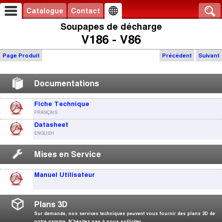
Catalogue
Contact
Soupapes de décharge
V186 - V86
Page Produit
Précédent
Suivant
Documentations
Fiche Technique
FRANÇAIS
Datasheet
ENGLISH
Mises en Service
Manuel Utilisateur
Plans 3D
Sur demande, nos services techniques peuvent vous fournir des plans 3D de
notre gamme. N’hésitez pas à nous solliciter.