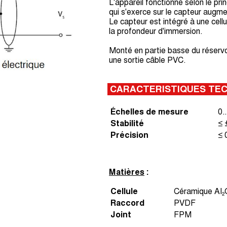
L'appareil fonctionne selon le pr
qui s'exerce sur le capteur augm
Le capteur est intégré à une cell
la profondeur d'immersion.
Monté en partie basse du réservo
une sortie câble PVC.
CARACTERISTIQUES TE
Échelles de mesure
0.
Stabilité
≤ 
Précision
≤ 
Matières
:
Cellule
Céramique AI₂
Raccord
PVDF
Joint
FPM