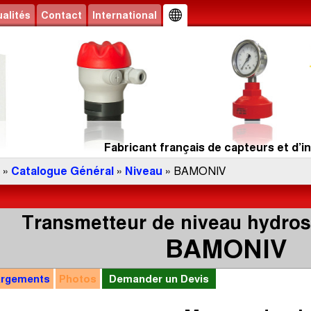
alités
Contact
International
Fabricant français de capteurs et d’in
»
Catalogue Général
»
Niveau
» BAMONIV
Transmetteur de niveau hydro
BAMONIV
argements
Photos
Demander un Devis