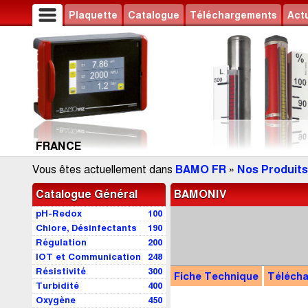
Plaquette
Catalogue
Téléchargements
Actu
FRANCE
Vous êtes actuellement dans
BAMO FR
»
Nos Produits
Catalogue Général
BAMONIV
pH-Redox
100
Chlore, Désinfectants
190
Régulation
200
IOT et Communication
248
Résistivité
300
Fiche Technique
Téléch
Turbidité
400
Oxygène
450