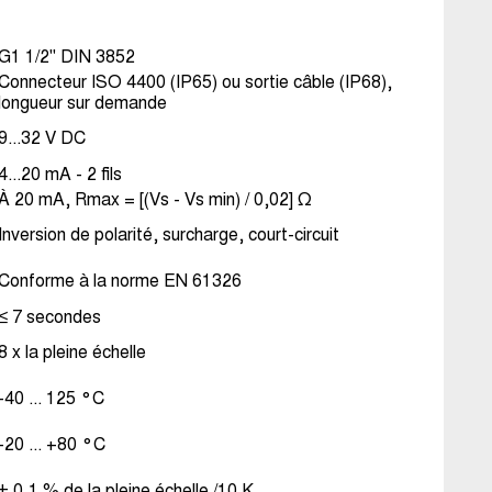
G1 1/2" DIN 3852
Connecteur ISO 4400 (IP65) ou sortie câble (IP68),
longueur sur demande
9...32 V DC
4...20 mA - 2 fils
À 20 mA, Rmax = [(Vs - Vs min) / 0,02] Ω
Inversion de polarité, surcharge, court-circuit
Conforme à la norme EN 61326
≤ 7 secondes
8 x la pleine échelle
-40 ... 125 °C
-20 ... +80 °C
± 0,1 % de la pleine échelle /10 K