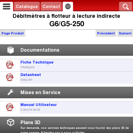
Catalogue
Contact
Débitmètres à flotteur à lecture indirecte
G6/G5-250
Page Produit
Précédent
Suivant
Documentations
Fiche Technique
FRANÇAIS
Datasheet
ENGLISH
Mises en Service
Manuel Utilisateur
C-G5-6 00-38-39
Plans 3D
Sur demande, nos services techniques peuvent vous fournir des plans 3D de
notre gamme. N’hésitez pas à nous solliciter.