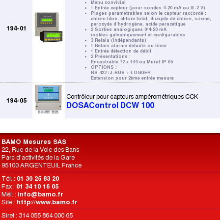
Menu convivial
1 Entrée capteur (pour sondes 4-20 mA ou 0/-2 V)
Plages paramétrables selon le capteur raccordé :
chlore libre, chlore total, dioxyde de chlore, ozone,
peroxyde d’hydrogène, acide peracétique
194-01
2 Sorties analogiques 0/4-20 mA
isolées galvaniquement et configurables
3 Relais (indépendants)
1 Relais alarme défauts ou timer
1 Entrée détection de débit
2 Présentations :
Encastrable 72 x 144 ou Mural IP 65
OPTIONS :
RS 422 /J-BUS + LOGGER
Extension pour 2ème entrée mesure
Contrôleur pour capteurs ampérométriques CCK
194-05
DOSAControl DCW 100
BAMO Mesures SAS
22, Rue de la Voie des Bans
Parc d'activités de la Gare
95100 ARGENTEUIL France
Tél. :
01 30 25 83 20
Fax :
01 34 10 16 05
Mél. :
info@bamo.fr
Site :
http://www.bamo.fr
Siret : 314 055 864 000 65