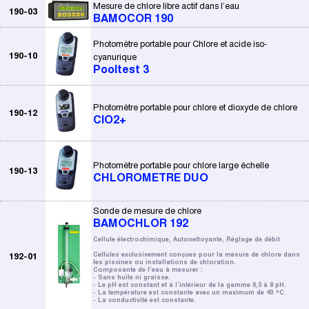
Mesure de chlore libre actif dans l’eau
190-03
BAMOCOR 190
Photomètre portable pour Chlore et acide iso-
190-10
cyanurique
Pooltest 3
Photomètre portable pour chlore et dioxyde de chlore
190-12
ClO2+
Photomètre portable pour chlore large échelle
190-13
CHLOROMETRE DUO
Sonde de mesure de chlore
BAMOCHLOR 192
Cellule électrochimique, Autonettoyante, Réglage de débit
192-01
Cellules exclusivement conçues pour la mesure de chlore dans
les piscines ou installations de chloration.
Composante de l’eau à mesurer :
- Sans huile ni graisse.
- Le pH est constant et à l’intérieur de la gamme 6,5 à 8 pH.
- La température est constante avec un maximum de 40 °C.
- La conductivité est constante.