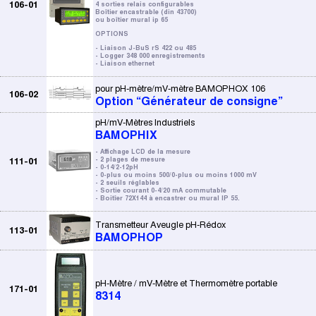
106-01
4 sorties relais configurables
Boîtier encastrable (din 43700)
ou boîtier mural ip 65
OPTIONS
- Liaison J-BuS rS 422 ou 485
- Logger 348 000 enregistrements
- Liaison ethernet
pour pH-mètre/mV-mètre BAMOPHOX 106
106-02
Option “Générateur de consigne”
pH/mV-Mètres Industriels
BAMOPHIX
- Affichage LCD de la mesure
111-01
- 2 plages de mesure
- 0-14/2-12pH
- 0-plus ou moins 500/0-plus ou moins 1000 mV
- 2 seuils réglables
- Sortie courant 0-4/20 mA commutable
- Boitîer 72X144 à encastrer ou mural IP 55.
Transmetteur Aveugle pH-Rédox
113-01
BAMOPHOP
pH-Mètre / mV-Mètre et Thermomètre portable
171-01
8314