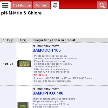
Catalogue
Contact
pH-Métrie & Chlore
N° Page
Aperçu
Désignation et Nom du Produit
pH-mètre/mV-mètre
BAMOCOR 105
- Piloté par microprocesseur.
- Afficheur Alphanumérique rétroéclairé.
- Plage de mesure pH ou mV.
105-01
- 2 sorties analogiques 0/4-20 mA.
- 3 modes de régulation.
- 3 Sorties relais configurables.
- Boîtier 72 X 144 ou Mural IP 65
OPTIONS
- Liaison J-BUS RS422 ou 485 de 2400 à 9600 Bauds
- Logger 348 000 enregistrements.
pH-mètre/mV-mètre
BAMOPHOX 106
Afficheur alphanumérique rétroéclairé
Plages de mesure : pH, mV
2 sorties analogiques 0/4-20 ma
3 modes de régulation