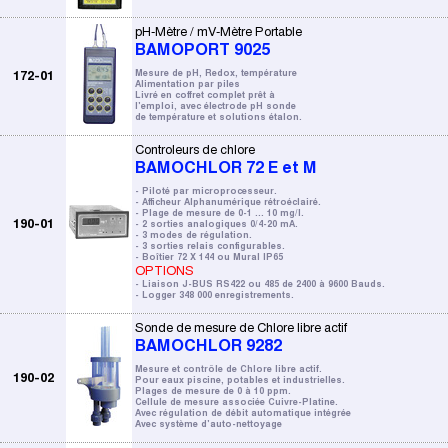
pH-Mètre / mV-Mètre Portable
BAMOPORT 9025
172-01
Mesure de pH, Redox, température
Alimentation par piles
Livré en coffret complet prêt à
l'emploi, avec électrode pH sonde
de température et solutions étalon.
Controleurs de chlore
BAMOCHLOR 72 E et M
- Piloté par microprocesseur.
- Afficheur Alphanumérique rétroéclairé.
- Plage de mesure de 0-1 ... 10 mg/l.
190-01
- 2 sorties analogiques 0/4-20 mA.
- 3 modes de régulation.
- 3 sorties relais configurables.
- Boîtier 72 X 144 ou Mural IP65
OPTIONS
- Liaison J-BUS RS422 ou 485 de 2400 à 9600 Bauds.
- Logger 348 000 enregistrements.
Sonde de mesure de Chlore libre actif
BAMOCHLOR 9282
Mesure et contrôle de Chlore libre actif.
190-02
Pour eaux piscine, potables et industrielles.
Plages de mesure de 0 à 10 ppm.
Cellule de mesure associée Cuivre-Platine.
Avec régulation de débit automatique intégrée
Avec système d'auto-nettoyage