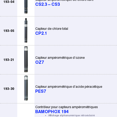
193-04
CS2.3 – CS3
Capteur de chlore total
193-05
CP2.1
Capteur ampérométrique d’ozone
193-21
OZ7
Capteur ampérométrique d'acide péracétique
193-30
PES7
Contrôleur pour capteurs ampérométriques
BAMOPHOX 194
Affichage alphanumérique rétroéclairé