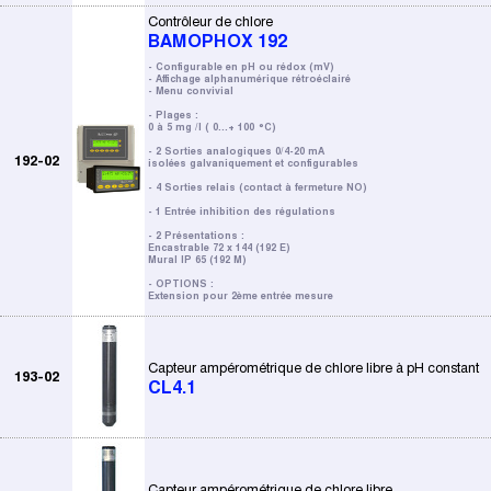
Contrôleur de chlore
BAMOPHOX 192
- Configurable en pH ou rédox (mV)
- Affichage alphanumérique rétroéclairé
- Menu convivial
- Plages :
0 à 5 mg /l ( 0...+ 100 °C)
- 2 Sorties analogiques 0/4-20 mA
192-02
isolées galvaniquement et configurables
- 4 Sorties relais (contact à fermeture NO)
- 1 Entrée inhibition des régulations
- 2 Présentations :
Encastrable 72 x 144 (192 E)
Mural IP 65 (192 M)
- OPTIONS :
Extension pour 2ème entrée mesure
Capteur ampérométrique de chlore libre à pH constant
193-02
CL4.1
Capteur ampérométrique de chlore libre