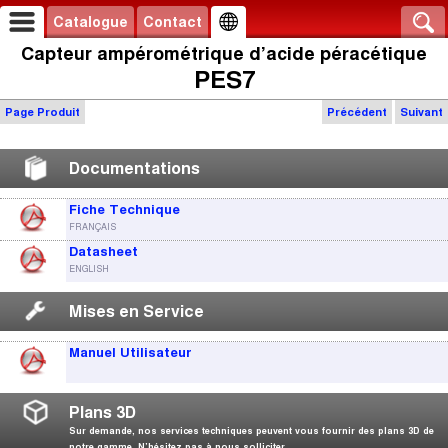
Catalogue
Contact
Capteur ampérométrique d’acide péracétique
PES7
Page Produit
Précédent
Suivant
Documentations
Fiche Technique
FRANÇAIS
Datasheet
ENGLISH
Mises en Service
Manuel Utilisateur
Plans 3D
Sur demande, nos services techniques peuvent vous fournir des plans 3D de
notre gamme. N’hésitez pas à nous solliciter.