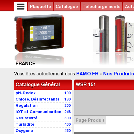
Plaquette
Catalogue
Téléchargements
Actu
FRANCE
Vous êtes actuellement dans
BAMO FR
»
Nos Produits
Catalogue Général
WSR 151
pH-Redox
100
Chlore, Désinfectants
190
Régulation
200
IOT et Communication
248
Résistivité
300
Page Produit
Turbidité
400
Oxygène
450