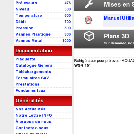
Préleveurs
476
Mises en 
Niveau
500
Température
600
Manuel Utili
Débit
700
Pression
800
Vannes Plastique
900
Plans 3D
Vannes Métal
1000
Sur demande, nos 
Documentation
Plaquette
Réfrigérateur pour préleveur AQU
Catalogue Général
WSR 151
Téléchargements
Formulaires SAV
Prestations
Fondamentaux
Généralités
Nos Actualités
Notre Lettre INFO
À propos de nous
Contactez-nous