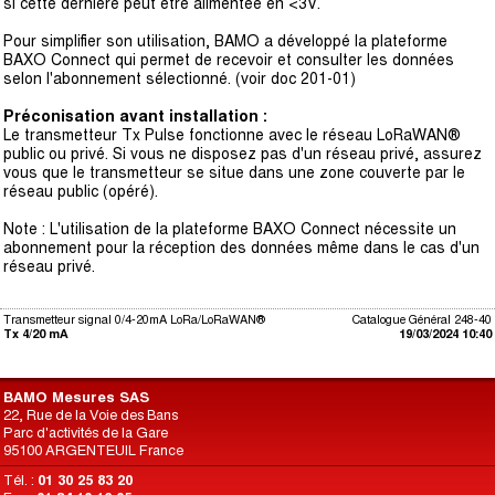
si cette dernière peut être alimentée en <3V.
Pour simplifier son utilisation, BAMO a développé la plateforme
BAXO Connect qui permet de recevoir et consulter les données
selon l'abonnement sélectionné. (voir doc 201-01)
Préconisation avant installation :
Le transmetteur Tx Pulse fonctionne avec le réseau LoRaWAN®
public ou privé. Si vous ne disposez pas d'un réseau privé, assurez
vous que le transmetteur se situe dans une zone couverte par le
réseau public (opéré).
Note : L'utilisation de la plateforme BAXO Connect nécessite un
abonnement pour la réception des données même dans le cas d'un
réseau privé.
Transmetteur signal 0/4-20mA LoRa/LoRaWAN®
Catalogue Général 248-40
Tx 4/20 mA
19/03/2024 10:40
BAMO Mesures SAS
22, Rue de la Voie des Bans
Parc d'activités de la Gare
95100 ARGENTEUIL France
Tél. :
01 30 25 83 20