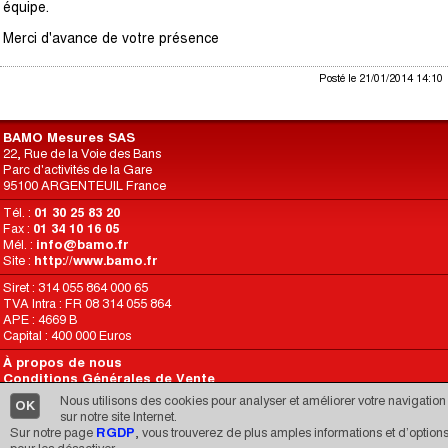
équipe.
Merci d'avance de votre présence
Posté le 21/01/2014 14:10
BAMO Mesures SAS
22, Rue de la Voie des Bans
Parc d'activités de la Gare
95100 ARGENTEUIL France
Tél. :
01 30 25 83 20
Fax :
01 34 10 16 05
Mél. :
info@bamo.fr
Site :
http://www.bamo.fr
Siret : 314 055 864 000 65
TVA Intra : FR 08 314 055 864
APE : 4669 B
Capital : 400 000 Euros
À propos de nous
Conditions Générales de Vente
Conditions d’Utilisation du Site
Nous utilisons des cookies pour analyser et améliorer votre navigation
OK
RGPD
sur notre site Internet.
Sur notre page
RGDP
, vous trouverez de plus amples informations et d’option
Une réalisation de
CARIMEDIA
depuis 1998