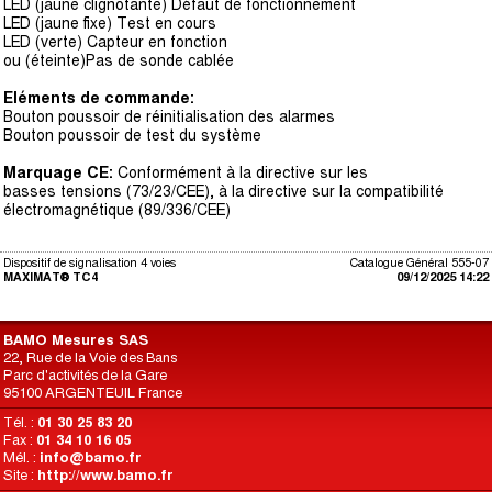
LED (jaune clignotante) Défaut de fonctionnement
LED (jaune fixe) Test en cours
LED (verte) Capteur en fonction
ou (éteinte)Pas de sonde cablée
Eléments de commande:
Bouton poussoir de réinitialisation des alarmes
Bouton poussoir de test du système
Marquage CE:
Conformément à la directive sur les
basses tensions (73/23/CEE), à la directive sur la compatibilité
électromagnétique (89/336/CEE)
Dispositif de signalisation 4 voies
Catalogue Général 555-07
MAXIMAT® TC4
09/12/2025 14:22
BAMO Mesures SAS
22, Rue de la Voie des Bans
Parc d'activités de la Gare
95100 ARGENTEUIL France
Tél. :
01 30 25 83 20
Fax :
01 34 10 16 05
Mél. :
info@bamo.fr
Site :
http://www.bamo.fr