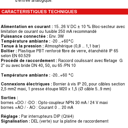
d’entrée analogique.
CARACTERISTIQUES TECHNIQUES
Alimentation en courant :
15...26 V DC ± 10 % Bloc-secteur avec
limitation de courant ou fusible 250 mA recommandé
Puissance connectée :
Env. 3W
Température ambiante :
-20 ...+60°C
Tenue à la pression :
Atmosphérique (0,8 ... 1,1 bar)
Boîtier :
Plastique PBT renforcé fibre de verre, étanchéité IP 65
selon EN 60.529
Procédé de raccordement :
Raccord coulissant avec filetage G
2" ou avec bride DN 40, 50, ou 65 /PN 10
Température ambiante :
-20...+60 °C
Connexions électriques :
Bornier à vis IP 20, pour câbles section
2,5 mm2 maxi, 1 presse étoupe M20 x 1,5 (Ø câble 5...9 mm)
Sorties :
bornes +DO / -DO : Opto-coupleur NPN 30 mA / 24 V maxi
bornes +AO / - AO : Courant 0 ... 20 mA
Réglage :
Par interrupteurs DIP (Qté4)
Signalisation :
DEL (verte) sur la platine de raccordement