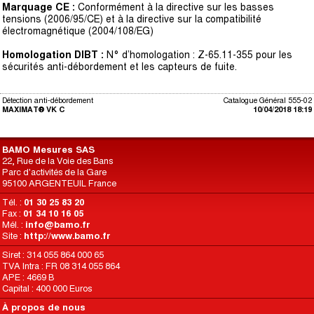
Marquage CE :
Conformément à la directive sur les basses
tensions (2006/95/CE) et à la directive sur la compatibilité
électromagnétique (2004/108/EG)
Homologation DIBT :
N° d’homologation : Z-65.11-355 pour les
sécurités anti-débordement et les capteurs de fuite.
Détection anti-débordement
Catalogue Général 555-02
MAXIMAT® VK C
10/04/2018 18:19
BAMO Mesures SAS
22, Rue de la Voie des Bans
Parc d'activités de la Gare
95100 ARGENTEUIL France
Tél. :
01 30 25 83 20
Fax :
01 34 10 16 05
Mél. :
info@bamo.fr
Site :
http://www.bamo.fr
Siret : 314 055 864 000 65
TVA Intra : FR 08 314 055 864
APE : 4669 B
Capital : 400 000 Euros
À propos de nous