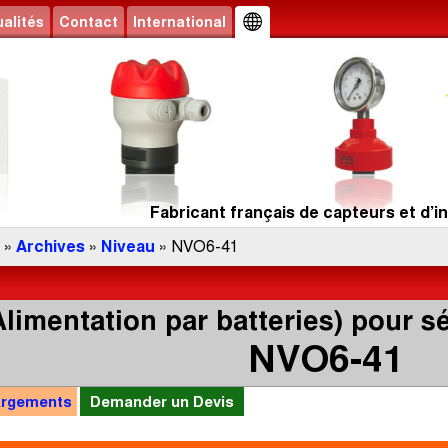
alités
Contact
International
Fabricant français de capteurs et d’in
»
Archives
»
Niveau
» NVO6-41
limentation par batteries) pour 
NVO6-41
argements
Demander un Devis