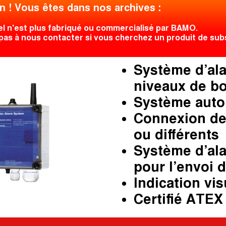
n ! Vous êtes dans nos archives :
el n'est plus fabriqué ou commercialisé par BAMO.
pas à nous contacter si vous cherchez un produit de subst
Système d’ala
niveaux de bo
Système auton
Connexion de
ou différents
Système d’al
pour l’envoi 
Indication vis
Certifié ATEX