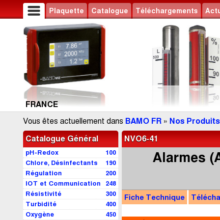
Plaquette
Catalogue
Téléchargements
Actu
FRANCE
Vous êtes actuellement dans
BAMO FR
»
Nos Produits
Catalogue Général
NVO6-41
pH-Redox
100
Alarmes (A
Chlore, Désinfectants
190
Régulation
200
IOT et Communication
248
Résistivité
300
Fiche Technique
Téléch
Turbidité
400
Oxygène
450