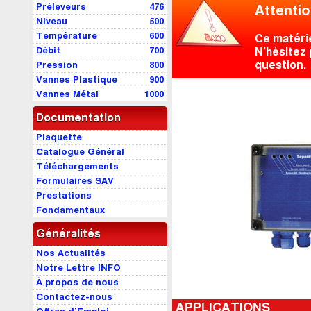
Préleveurs
476
Attentio
Niveau
500
Température
600
Ce matéri
Débit
700
N’hésitez 
question.
Pression
800
Vannes Plastique
900
Vannes Métal
1000
Documentation
Plaquette
Catalogue Général
Téléchargements
Formulaires SAV
Prestations
Fondamentaux
Généralités
Nos Actualités
Notre Lettre INFO
À propos de nous
Contactez-nous
APPLICATIONS