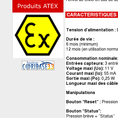
CARACTERISTIQUES
Tension d’alimentation :
B
Durée de vie :
6 mois (minimum)
12 mois (en utilisation norma
Consommation nominale
Entrées capteurs:
3 entré
Voltage maxi (Uo):
11 V
Courant maxi (Io):
55 mA
Sortie maxi (Po):
0,25 W
Longueur maxi des câble
Manipulations
Bouton “Reset” :
Pression
Bouton “Status”:
Pression brève = “Status”