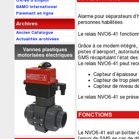
Offres d’Emploi
BAMO International
Paiement en ligne
Alarme pour séparateurs d’h
personnes habilitées.
Archives
Ancien Catalogue
Le relais NVO6-41 fonctionne
Actualités archivées
Grâce à ce modem intégré, l’
pistes d’aéroport, autorout
SMS récapitulant l’état des
Le relais NVO6-41 peut recev
Capteur d’épaisseur
Capteur de trop plei
Capteur de niveau d
Le relais NVO6-41 se présen
FONCTIONS
Le NVO6-41 est un boîtier c
l’envoi de SMS en cas de d