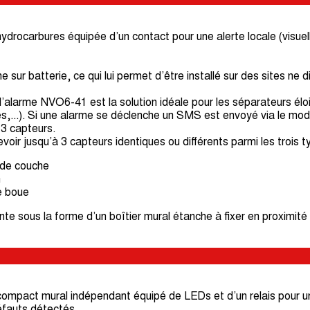
ydrocarbures équipée d’un contact pour une alerte locale (visue
 sur batterie, ce qui lui permet d’être installé sur des sites ne 
alarme NVO6-41 est la solution idéale pour les séparateurs éloig
es,...). Si une alarme se déclenche un SMS est envoyé via le m
 3 capteurs.
oir jusqu’à 3 capteurs identiques ou différents parmi les trois t
 de couche
n
e boue
te sous la forme d’un boîtier mural étanche à fixer en proximité
ompact mural indépendant équipé de LEDs et d’un relais pour un
éfauts détectés.