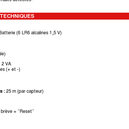
 TECHNIQUES
atterie (6 LR6 alcalines 1,5 V)
le)
:
2 VA
es (+ et -)
s :
25 m (par capteur)
 brève = “Reset”