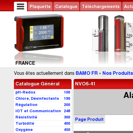
Plaquette
Catalogue
Téléchargements
Actu
FRANCE
Vous êtes actuellement dans
BAMO FR
»
Nos Produits
Catalogue Général
NVO6-41
pH-Redox
100
Al
Chlore, Désinfectants
190
Régulation
200
IOT et Communication
248
Résistivité
300
Page Produit
Turbidité
400
Oxygène
450