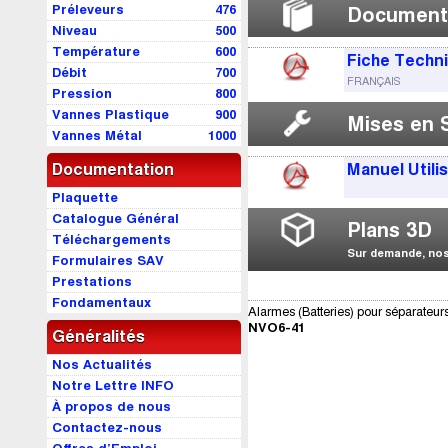
Préleveurs
476
Document
Niveau
500
Température
600
Fiche Techn
Débit
700
FRANÇAIS
Pression
800
Vannes Plastique
900
Mises en 
Vannes Métal
1000
Documentation
Manuel Utili
Plaquette
Catalogue Général
Plans 3D
Téléchargements
Sur demande, nos 
Formulaires SAV
Prestations
Fondamentaux
Alarmes (Batteries) pour séparateur
NVO6-41
Généralités
Nos Actualités
Notre Lettre INFO
À propos de nous
Contactez-nous