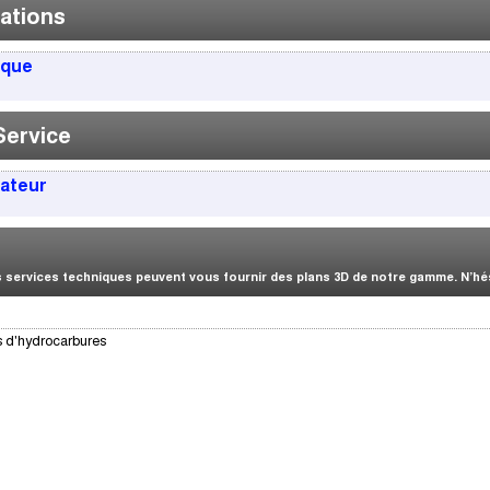
ations
ique
Service
sateur
services techniques peuvent vous fournir des plans 3D de notre gamme. N’hési
s d'hydrocarbures