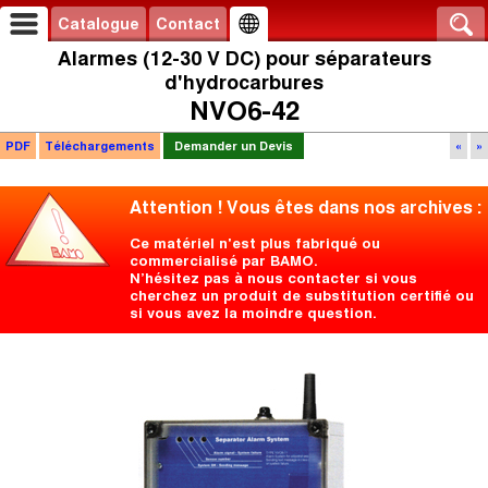
Catalogue
Contact
Alarmes (12-30 V DC) pour séparateurs
d'hydrocarbures
NVO6-42
PDF
Téléchargements
Demander un Devis
«
»
Attention ! Vous êtes dans nos archives :
Ce matériel n'est plus fabriqué ou
commercialisé par BAMO.
N’hésitez pas à nous contacter si vous
cherchez un produit de substitution certifié ou
si vous avez la moindre question.