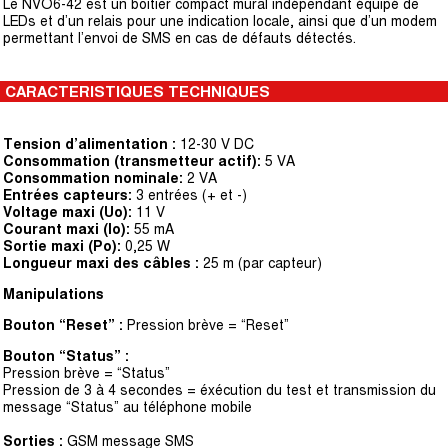
Le NVO6-42 est un boitier compact mural indépendant équipé de
LEDs et d’un relais pour une indication locale, ainsi que d’un modem
permettant l’envoi de SMS en cas de défauts détectés.
CARACTERISTIQUES TECHNIQUES
Tension d’alimentation :
12-30 V DC
Consommation (transmetteur actif):
5 VA
Consommation nominale:
2 VA
Entrées capteurs:
3 entrées (+ et -)
Voltage maxi (Uo):
11 V
Courant maxi (Io):
55 mA
Sortie maxi (Po):
0,25 W
Longueur maxi des câbles :
25 m (par capteur)
Manipulations
Bouton “Reset” :
Pression brève = “Reset”
Bouton “Status” :
Pression brève = “Status”
Pression de 3 à 4 secondes = éxécution du test et transmission du
message “Status” au téléphone mobile
Sorties :
GSM message SMS