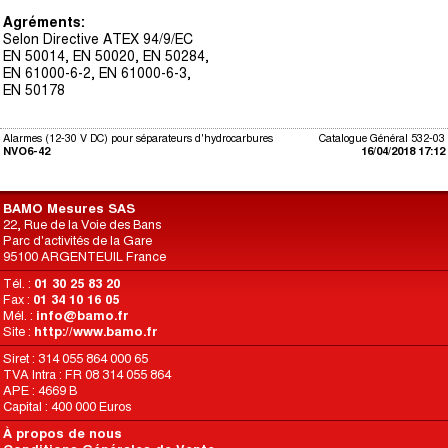
Agréments:
Selon Directive ATEX 94/9/EC
EN 50014, EN 50020, EN 50284,
EN 61000-6-2, EN 61000-6-3,
EN 50178
Alarmes (12-30 V DC) pour séparateurs d'hydrocarbures
Catalogue Général 532-03
NVO6-42
16/04/2018 17:12
BAMO Mesures SAS
22, Rue de la Voie des Bans
Parc d'activités de la Gare
95100 ARGENTEUIL France
Tél. :
01 30 25 83 20
Fax :
01 34 10 16 05
Mél. :
info@bamo.fr
Site :
http://www.bamo.fr
Siret : 314 055 864 000 65
TVA Intra : FR 08 314 055 864
APE : 4669 B
Capital : 400 000 Euros
À propos de nous