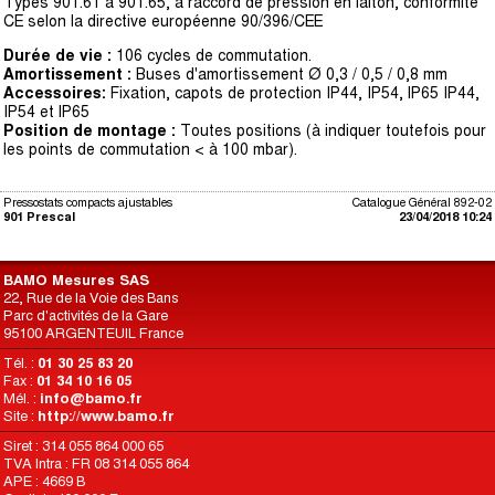
Types 901.61 à 901.65, à raccord de pression en laiton, conformité
CE selon la directive européenne 90/396/CEE
Durée de vie :
106 cycles de commutation.
Amortissement :
Buses d'amortissement Ø 0,3 / 0,5 / 0,8 mm
Accessoires:
Fixation, capots de protection IP44, IP54, lP65 IP44,
IP54 et lP65
Position de montage :
Toutes positions (à indiquer toutefois pour
les points de commutation < à 100 mbar).
Pressostats compacts ajustables
Catalogue Général 892-02
901 Prescal
23/04/2018 10:24
BAMO Mesures SAS
22, Rue de la Voie des Bans
Parc d'activités de la Gare
95100 ARGENTEUIL France
Tél. :
01 30 25 83 20
Fax :
01 34 10 16 05
Mél. :
info@bamo.fr
Site :
http://www.bamo.fr
Siret : 314 055 864 000 65
TVA Intra : FR 08 314 055 864
APE : 4669 B