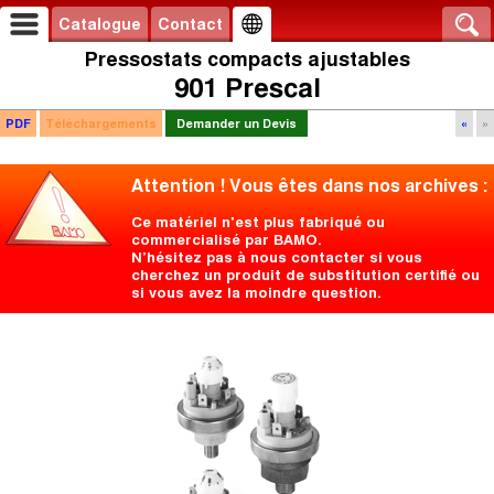
Catalogue
Contact
Pressostats compacts ajustables
901 Prescal
PDF
Téléchargements
Demander un Devis
«
»
Attention ! Vous êtes dans nos archives :
Ce matériel n'est plus fabriqué ou
commercialisé par BAMO.
N’hésitez pas à nous contacter si vous
cherchez un produit de substitution certifié ou
si vous avez la moindre question.