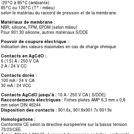
-20°C à 85°C (ambiante)
85°C ou 130°C (T° / milieu)
selon le matériau du raccord de pression et de la membrane.
Matériaux de membrane :
NBR, silicone, FPM, EPDM (selon milieu)
Pour 901.30 silicone, autres matériaux S/DDE
Pouvoir de coupure électrique :
Indication des valeurs maximales en cas de charge ohmique.
Contacts en AgCdO :
6 (1.5) A / 250 V CA
2 A / 24 V CC
Contacts dorés :
100 mA / 24 V CA
30 mA / 24 VCC
Contacts AgCdO jusqu'à :
10 A / 250 V CA ( S/DDE)
Raccordements électriques :
Fiches plates AMP 6,3 mm x 0,8
mm selon DIN 46244
Disposition des contacts :
901.6x, 901.8x901.7x 901.9x
Homologations :
Conformité CE selon la directive européenne sur la basse tension
73/23/CEE.