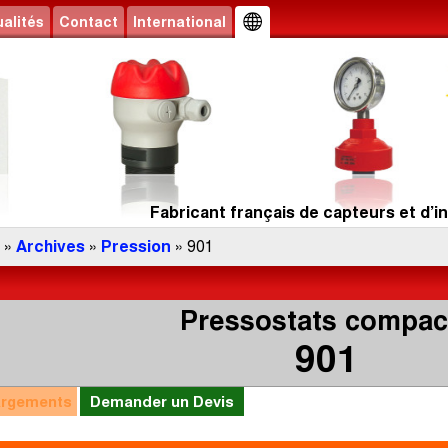
alités
Contact
International
Fabricant français de capteurs et d’in
»
Archives
»
Pression
» 901
Pressostats compac
901
argements
Demander un Devis