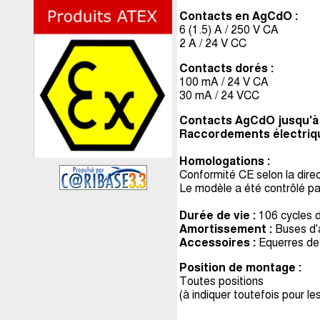
Contacts en AgCdO :
6 (1.5) A / 250 V CA
2 A / 24 V CC
Contacts dorés :
100 mA / 24 V CA
30 mA / 24 VCC
Contacts AgCdO jusqu'à 
Raccordements électriq
Homologations :
Conformité CE selon la dire
Le modèle a été contrôlé pa
Durée de vie :
106 cycles 
Amortissement :
Buses d'
Accessoires :
Equerres de 
Position de montage :
Toutes positions
(à indiquer toutefois pour l