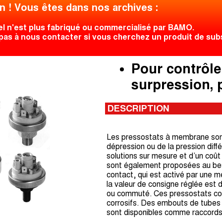
n ! Vous êtes dans nos archives :
el n'est plus fabriqué ou commercialisé par BAMO.
pas à nous contacter si vous cherchez un produit de subst
Pour contrôle
surpression, p
DESCRIPTION
Les pressostats à membrane sont u
dépression ou de la pression diff
solutions sur mesure et d’un coût
sont également proposées au bes
contact, qui est activé par une 
la valeur de consigne réglée est 
ou commuté. Ces pressostats con
corrosifs. Des embouts de tubes 
sont disponibles comme raccords