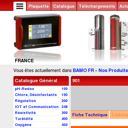
Plaquette
Catalogue
Téléchargements
Actu
FRANCE
Vous êtes actuellement dans
BAMO FR
»
Nos Produits
Catalogue Général
901
pH-Redox
100
Chlore, Désinfectants
190
Régulation
200
IOT et Communication
248
Résistivité
300
Fiche Technique
Téléch
Turbidité
400
Oxygène
450