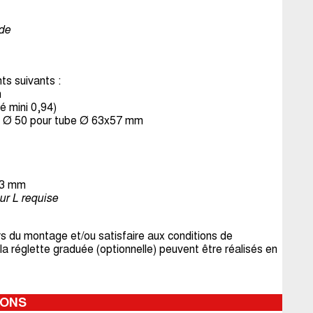
de
s suivants :
m
é mini 0,94)
C Ø 50 pour tube Ø 63x57 mm
63 mm
ur L requise
ors du montage et/ou satisfaire aux conditions de
 la réglette graduée (optionnelle) peuvent être réalisés en
IONS