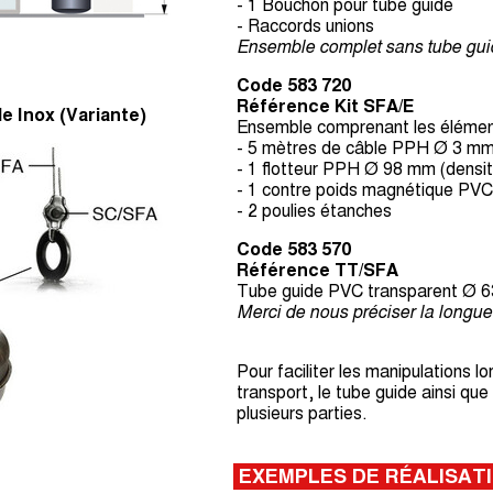
- 1 Bouchon pour tube guide
- Raccords unions
Ensemble complet sans tube gui
Code 583 720
Référence Kit SFA/E
le Inox (Variante)
Ensemble comprenant les élément
- 5 mètres de câble PPH Ø 3 m
- 1 flotteur PPH Ø 98 mm (densit
- 1 contre poids magnétique PV
- 2 poulies étanches
Code 583 570
Référence TT/SFA
Tube guide PVC transparent Ø 
Merci de nous préciser la longue
Pour faciliter les manipulations l
transport, le tube guide ainsi que
plusieurs parties.
EXEMPLES DE RÉALISAT