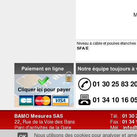
M
Niveau à câble et poulies étanches
SFA/E
BAMO Mesures SAS
Tél. :
01 30 
22, Rue de la Voie des Bans
Fax :
01 34 
Parc d'activités de la Gare
Mél. :
info@
95100 ARGENTEUIL France
Site :
http:
Nous utilisons des cookies pour analyser et améli
OK