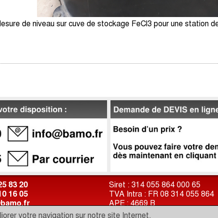
esure de niveau sur cuve de stockage FeCl3 pour une station de
25 83 20
Siret : 314 055 864 000 65
10 16 05
TVA Intra : FR 08 314 055 864
bamo.fr
APE : 4669 B
//www.bamo.fr
Capital : 400 000 Euros
orer votre navigation sur notre site Internet.