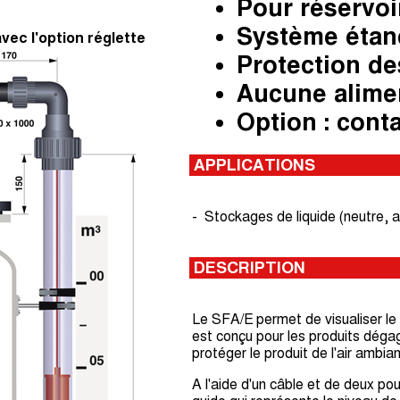
Pour réservoi
Système étan
vec l'option réglette
Protection de
Aucune alimen
Option : cont
APPLICATIONS
- Stockages de liquide (neutre, 
DESCRIPTION
Le SFA/E permet de visualiser l
est conçu pour les produits déga
protéger le produit de l'air ambian
A l'aide d'un câble et de deux pou