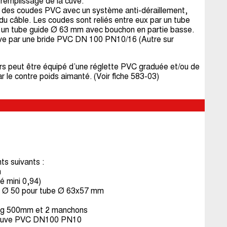
 remplissage de la cuve.
 des coudes PVC avec un système anti-déraillement,
 du câble. Les coudes sont reliés entre eux par un tube
s un tube guide Ø 63 mm avec bouchon en partie basse.
uve par une bride PVC DN 100 PN10/16 (Autre sur
ers peut être équipé d’une réglette PVC graduée et/ou de
r le contre poids aimanté. (Voir fiche 583-03)
s suivants :
m
é mini 0,94)
C Ø 50 pour tube Ø 63x57 mm
0 lg 500mm et 2 manchons
sur cuve PVC DN100 PN10