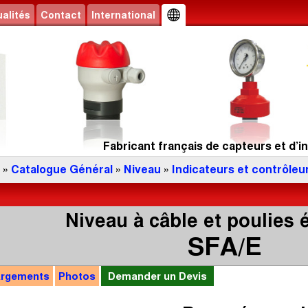
alités
Contact
International
Fabricant français de capteurs et d’in
»
Catalogue Général
»
Niveau
»
Indicateurs et contrôleur
Niveau à câble et poulies
SFA/E
argements
Photos
Demander un Devis