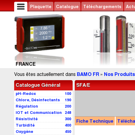
Plaquette
Catalogue
Téléchargements
Actu
FRANCE
Vous êtes actuellement dans
BAMO FR
»
Nos Produits
Catalogue Général
SFA/E
pH-Redox
100
Chlore, Désinfectants
190
Régulation
200
IOT et Communication
248
Résistivité
300
Fiche Technique
Téléch
Turbidité
400
Oxygène
450