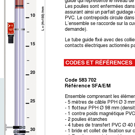
guide qui représente le niveau de
Les poulies sont enfermées dans
assurant ainsi un parfait guidage
PVC. Le contrepoids circule dan
L’ensemble se raccorde sur la c
demande).
Le tube guide fixé avec des colli
contacts électriques actionnés pa
CODES ET RÉFÉRENCES
Code 583 702
Référence SFA/E/M
Ensemble comprenant les élément
- 5 mètres de câble PPH Ø 3 m
- 1 flotteur PPH Ø 98 mm (densit
- 1 contre poids magnétique PV
- 2 poulies étanches
- 4 tubes de transfert PVC Ø 4
- 1 bride et collet de fixation 