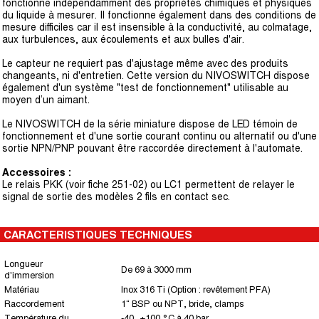
fonctionne indépendamment des propriétés chimiques et physiques
du liquide à mesurer. Il fonctionne également dans des conditions de
mesure difficiles car il est insensible à la conductivité, au colmatage,
aux turbulences, aux écoulements et aux bulles d'air.
Le capteur ne requiert pas d'ajustage même avec des produits
changeants, ni d'entretien. Cette version du NIVOSWITCH dispose
également d'un système "test de fonctionnement" utilisable au
moyen d’un aimant.
Le NIVOSWITCH de la série miniature dispose de LED témoin de
fonctionnement et d'une sortie courant continu ou alternatif ou d'une
sortie NPN/PNP pouvant être raccordée directement à l'automate.
Accessoires :
Le relais PKK (voir fiche 251-02) ou LC1 permettent de relayer le
signal de sortie des modèles 2 fils en contact sec.
CARACTERISTIQUES TECHNIQUES
Longueur
De 69 à 3000 mm
d'immersion
Matériau
Inox 316 Ti (Option : revêtement PFA)
Raccordement
1“ BSP ou NPT, bride, clamps
Température du
-40...+100 °C à 40 bar