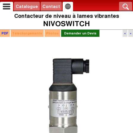
Catalogue
Contact
Contacteur de niveau à lames vibrantes
NIVOSWITCH
PDF
Téléchargements
Photos
Demander un Devis
«
»