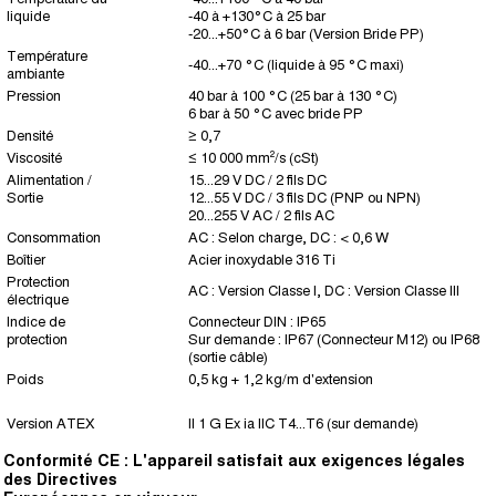
liquide
-40 à +130°C à 25 bar
-20...+50°C à 6 bar (Version Bride PP)
Température
-40...+70 °C (liquide à 95 °C maxi)
ambiante
Pression
40 bar à 100 °C (25 bar à 130 °C)
6 bar à 50 °C avec bride PP
Densité
≥ 0,7
Viscosité
≤ 10 000 mm²/s (cSt)
Alimentation /
15...29 V DC / 2 fils DC
Sortie
12...55 V DC / 3 fils DC (PNP ou NPN)
20...255 V AC / 2 fils AC
Consommation
AC : Selon charge, DC : < 0,6 W
Boîtier
Acier inoxydable 316 Ti
Protection
AC : Version Classe I, DC : Version Classe III
électrique
Indice de
Connecteur DIN : IP65
protection
Sur demande : IP67 (Connecteur M12) ou IP68
(sortie câble)
Poids
0,5 kg + 1,2 kg/m d'extension
Version ATEX
II 1 G Ex ia IIC T4...T6 (sur demande)
Conformité CE : L'appareil satisfait aux exigences légales
des Directives