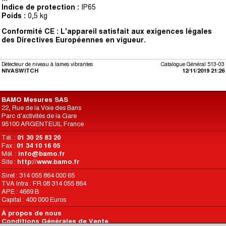
Indice de protection :
IP65
Poids :
0,5 kg
Conformité CE : L'appareil satisfait aux exigences légales
des Directives
Européennes en vigueur.
Détecteur de niveau à lames vibrantes
Catalogue Général 513-03
NIVASWITCH
12/11/2019 21:26
BAMO Mesures SAS
22, Rue de la Voie des Bans
Parc d'activités de la Gare
95100 ARGENTEUIL France
Tél. :
01 30 25 83 20
Fax :
01 34 10 16 05
Mél. :
info@bamo.fr
Site :
http://www.bamo.fr
Siret : 314 055 864 000 65
TVA Intra : FR 08 314 055 864
APE : 4669 B
Capital : 400 000 Euros
À propos de nous
Conditions Générales de Vente