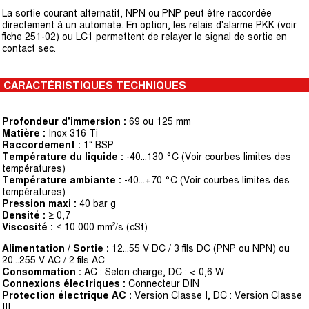
La sortie courant alternatif, NPN ou PNP peut être raccordée
directement à un automate. En option, les relais d'alarme PKK (voir
fiche 251-02) ou LC1 permettent de relayer le signal de sortie en
contact sec.
CARACTÉRISTIQUES TECHNIQUES
Profondeur d'immersion :
69 ou 125 mm
Matière :
Inox 316 Ti
Raccordement :
1“ BSP
Température du liquide :
-40…130 °C (Voir courbes limites des
températures)
Température ambiante :
-40...+70 °C (Voir courbes limites des
températures)
Pression maxi :
40 bar g
Densité :
≥ 0,7
Viscosité :
≤ 10 000 mm²/s (cSt)
Alimentation / Sortie :
12...55 V DC / 3 fils DC (PNP ou NPN) ou
20...255 V AC / 2 fils AC
Consommation :
AC : Selon charge, DC : < 0,6 W
Connexions électriques :
Connecteur DIN
Protection électrique AC :
Version Classe I, DC : Version Classe
III