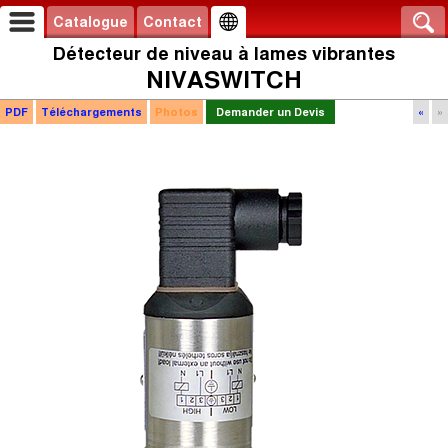
Catalogue
Contact
Détecteur de niveau à lames vibrantes
NIVASWITCH
PDF
Téléchargements
Photos
Demander un Devis
«
»