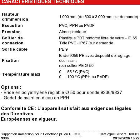
CARACTERISTIQUES TECHNIQUES
Hauteur
1 000 mm (de 300 à 3 000 mm sur demande)
d'immersion
Exécution
PVC, PPH ou PVDF
Pression
Atmosphérique
Boîtier de
Plastique PBT renforcé fibre de verre – IP 65
connexion
Tête PVC - IP67 (sur demande
Sortie câble
PE 9
Bride 9358 PE avec dispositif de réglage
Fixation
coulissant
(ou) collier PE Ø 50
0... +55 °C (PVC)
Température maxi
0... +100 °C (PPH ou PVDF)
Options :
- Bride en polyéthylène réglable Ø 50 pour sonde 9336/9337
- Godet de maintien d’eau en PPH
Conformité CE : L'appareil satisfait aux exigences légales
des Directives
Européennes en vigueur.
Support en immersion pour 1 électrode pH ou REDOX
Catalogue Général 130-01
9336
20/02/2026 15:22