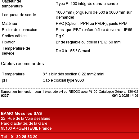
Capteur de
Type Pt 100 intégrée dans la sonde
température
1000 mm (longueurs de 500 à 3000 mm sur
Longueur de sonde
demande)
Matériau
PVC (Option : PPH ou PVDF), joints FPM
Boitier de connexion
Plastique PBT renforcé fibre de verre – IP65
Sorties câbles
Pg 9
Fixation
Bride réglable ou collier PE Ø 50 mm
Température de
De 0 à +55 °C maxi
service
Câbles recommandés :
Température
3 fils blindés section 0,22 mm2 mini
pH
Câble coaxial type 9060
Support en immersion pour 1 électrode pH ou REDOX avec Pt100
Catalogue Général 130-02
9337
09/12/2025 14:09
BAMO Mesures SAS
22, Rue de la Voie des Bans
Parc d'activités de la Gare
95100 ARGENTEUIL France
Tél. :
01 30 25 83 20