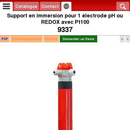
Catalogue
Contact
Support en immersion pour 1 électrode pH ou
REDOX avec Pt100
9337
PDF
Téléchargements
Photos
Demander un Devis
«
»