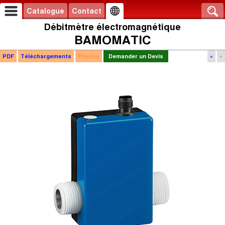
Catalogue
Contact
Débitmètre électromagnétique
BAMOMATIC
PDF
Téléchargements
Photos
Demander un Devis
«
»