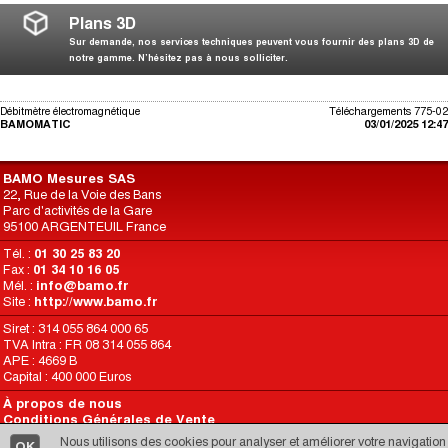
Plans 3D
Sur demande, nos services techniques peuvent vous fournir des plans 3D de
notre gamme. N’hésitez pas à nous solliciter.
Débitmètre électromagnétique
Téléchargements 775-02
BAMOMATIC
03/01/2025 12:47
BAMO Mesures SAS
22, Rue de la Voie des Bans
Parc d'activités de la Gare
95100 ARGENTEUIL France
Tél. :
01 30 25 83 20
Fax :
01 34 10 16 05
Mél. :
info@bamo.fr
Site :
http://www.bamo.fr
Siret : 314 055 864 000 65
TVA Intra : FR 08 314 055 864
APE : 4669 B
Capital : 400 000 Euros
À propos de nous
Conditions Générales de Vente
Conditions d’Utilisation du Site
Nous utilisons des cookies pour analyser et améliorer votre navigation
OK