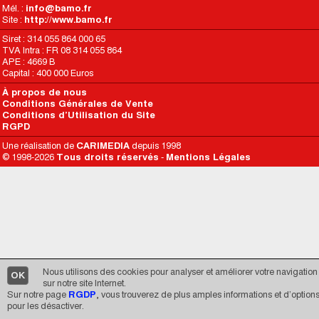
Mél. :
info@bamo.fr
Site :
http://www.bamo.fr
Siret : 314 055 864 000 65
TVA Intra : FR 08 314 055 864
APE : 4669 B
Capital : 400 000 Euros
À propos de nous
Conditions Générales de Vente
Conditions d’Utilisation du Site
RGPD
Une réalisation de
CARIMEDIA
depuis 1998
© 1998-2026
Tous droits réservés
-
Mentions Légales
Nous utilisons des cookies pour analyser et améliorer votre navigation
OK
sur notre site Internet.
Sur notre page
RGDP
, vous trouverez de plus amples informations et d’option
pour les désactiver.