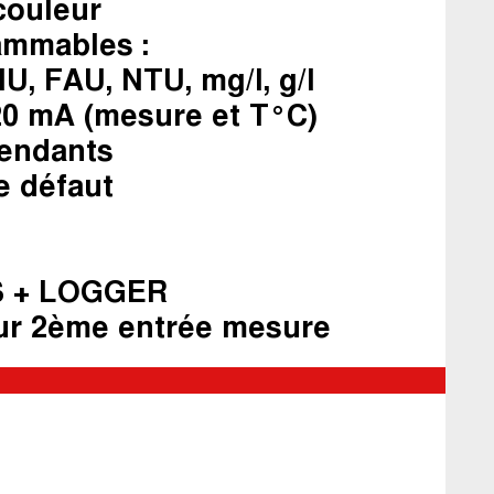
 couleur
ammables :
NU, FAU, NTU, mg/l, g/l
-20 mA (mesure et T°C)
pendants
e défaut
S + LOGGER
ur 2ème entrée mesure