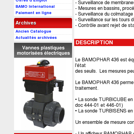
Offres d’Emploi
- Surveillance de membranes,
BAMO International
- Mesures en bassins, proc
Paiement en ligne
- Surveillance du colmatage 
- Surveillance sur les tours 
Archives
- Contrôle avant rejet de st
Ancien Catalogue
Actualités archivées
DESCRIPTION
Le BAMOPHAR 436 est équipé 
l'état
des seuils. Les mesures pe
Le BAMOPHAR 436 permet d'af
traitement.
• La sonde TURBICUBE en P
doc 444-01 et 446-01)
• La sonde TURBISENS en PV
Un ensemble de mesure comp
- Un afficheur BAMOPHAR 