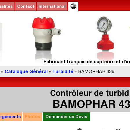
alités
Contact
International
Fabricant français de capteurs et d’in
»
Catalogue Général
»
Turbidité
» BAMOPHAR 436
Contrôleur de turbid
BAMOPHAR 43
argements
Photos
Demander un Devis