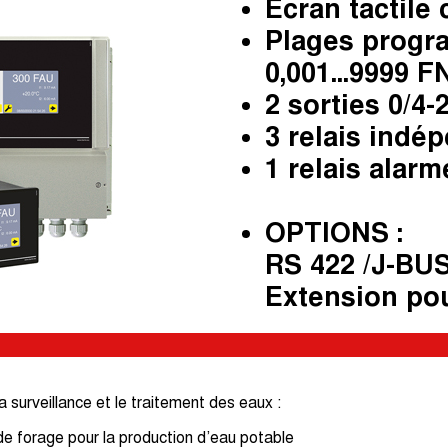
Écran tactile
Plages progr
0,001...9999 F
2 sorties 0/4
3 relais indé
1 relais alarm
OPTIONS :
RS 422 /J-BU
Extension po
a surveillance et le traitement des eaux :
de forage pour la production d’eau potable