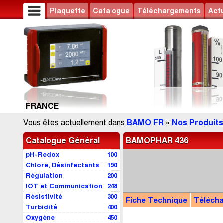
Plaquette
Catalogue
Téléchargements
Actu
FRANCE
Vous êtes actuellement dans
BAMO FR
»
Nos Produits
Catalogue Général
BAMOPHAR 436
pH-Redox
100
Chlore, Désinfectants
190
Régulation
200
IOT et Communication
248
Résistivité
300
Fiche Technique
Téléch
Turbidité
400
Oxygène
450