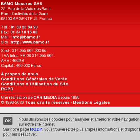
BAMO Mesures SAS
22, Rue de la Voie des Bans
Parc d'activités de la Gare
95100 ARGENTEUIL France
Tél. :
01 30 25 83 20
Fax :
01 34 10 16 05
Mél. :
info@bamo.fr
Site :
http://www.bamo.fr
Siret : 314 055 864 000 65
TVA Intra : FR 08 314 055 864
APE : 4669 B
Capital : 400 000 Euros
À propos de nous
Conditions Générales de Vente
Conditions d’Utilisation du Site
RGPD
Une réalisation de
CARIMEDIA
depuis 1998
© 1998-2026
Tous droits réservés
-
Mentions Légales
Nous utilisons des cookies pour analyser et améliorer votre navigation
OK
sur notre site Internet.
Sur notre page
RGDP
, vous trouverez de plus amples informations et d’option
pour les désactiver.