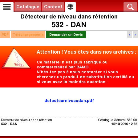
Catalogue
Contact
Détecteur de niveau dans rétention
532 - DAN
PDF
Téléchargements
Demander un Devis
«
»
Attention ! Vous êtes dans nos archives :
Ce matériel n'est plus fabriqué ou
commercialisé par BAMO.
N’hésitez pas à nous contacter si vous
cherchez un produit de substitution certifié ou
si vous avez la moindre question.
detecteurniveaudan.pdf
Détecteur de niveau dans rétention
Catalogue Général 532-00
532 - DAN
15/10/2016 12:38