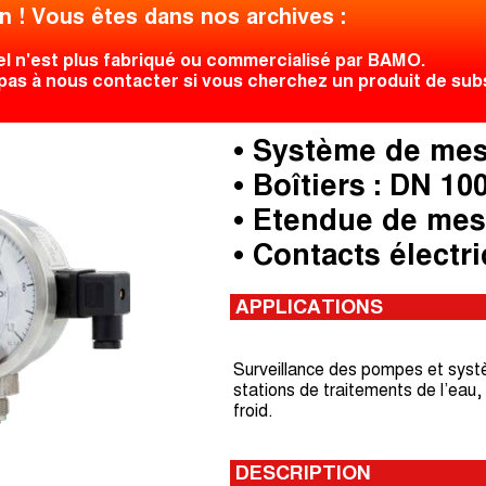
n ! Vous êtes dans nos archives :
el n'est plus fabriqué ou commercialisé par BAMO.
pas à nous contacter si vous cherchez un produit de subst
• Système de mes
• Boîtiers : DN 10
• Etendue de mesur
• Contacts électr
APPLICATIONS
Surveillance des pompes et sys
stations de traitements de l’eau, 
froid.
DESCRIPTION