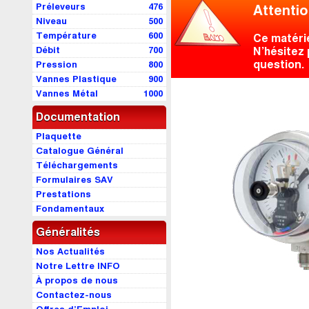
Préleveurs
476
Attentio
Niveau
500
Température
600
Ce matéri
Débit
700
N’hésitez 
question.
Pression
800
Vannes Plastique
900
Vannes Métal
1000
Documentation
Plaquette
Catalogue Général
Téléchargements
Formulaires SAV
Prestations
Fondamentaux
Généralités
Nos Actualités
Notre Lettre INFO
À propos de nous
Contactez-nous