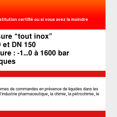
itution certifié ou si vous avez la moindre
ure “tout inox”
0 et DN 150
e : -1...0 à 1600 bar
iques
tèmes de commandes en présence de liquides dans les
l’industrie pharmaceutique, la chimie, la pétrochimie, le