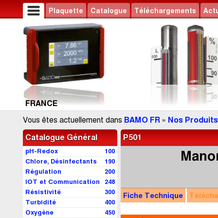
Plaquette
Catalogue
Téléchargements
Actu
FRANCE
Vous êtes actuellement dans
BAMO FR
»
Nos Produits
Catalogue Général
P501
pH-Redox
100
Manom
Chlore, Désinfectants
190
Régulation
200
IOT et Communication
248
Résistivité
300
Fiche Technique
Téléch
Turbidité
400
Oxygène
450