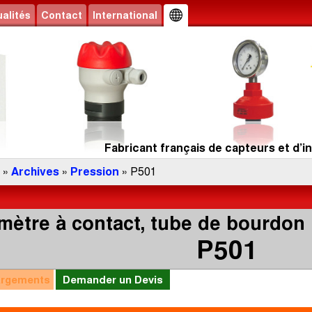
alités
Contact
International
Fabricant français de capteurs et d’in
»
Archives
»
Pression
» P501
ètre à contact, tube de bourdon “
P501
argements
Demander un Devis