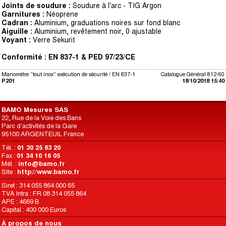
Joints de soudure :
Soudure à l'arc - TIG Argon
Garnitures :
Néoprene
Cadran :
Aluminium, graduations noires sur fond blanc
Aiguille :
Aluminium, revêtement noir, 0 ajustable
Voyant :
Verre Sekurit
Conformité : EN 837-1 &
PED 97/23/CE
Manomètre “tout inox” exécution de sécurité / EN 837-1
Catalogue Général 812-60
P201
18/10/2018 15:40
BAMO Mesures SAS
22, Rue de la Voie des Bans
Parc d'activités de la Gare
95100 ARGENTEUIL France
Tél. :
01 30 25 83 20
Fax :
01 34 10 16 05
Mél. :
info@bamo.fr
Site :
http://www.bamo.fr
Siret : 314 055 864 000 65
TVA Intra : FR 08 314 055 864
APE : 4669 B
Capital : 400 000 Euros
À propos de nous