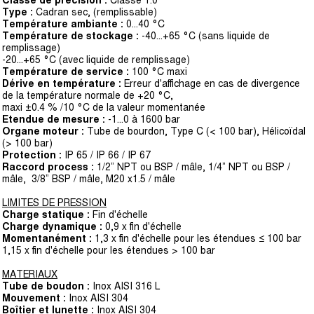
Classe de précision :
Classe 1.0
Type :
Cadran sec, (remplissable)
Température ambiante :
0...40 °C
Température de stockage :
-40...+65 °C (sans liquide de
remplissage)
-20...+65 °C (avec liquide de remplissage)
Température de service :
100 °C maxi
Dérive en température :
Erreur d'affichage en cas de divergence
de la température normale de +20 °C,
maxi ±0.4 % /10 °C de la valeur momentanée
Etendue de mesure :
-1...0 à 1600 bar
Organe moteur :
Tube de bourdon, Type C (< 100 bar), Hélicoïdal
(> 100 bar)
Protection :
IP 65 / IP 66 / IP 67
Raccord process :
1/2” NPT ou BSP / mâle, 1/4” NPT ou BSP /
mâle, 3/8” BSP / mâle, M20 x1.5 / mâle
LIMITES DE PRESSION
Charge statique :
Fin d'échelle
Charge dynamique :
0,9 x fin d'échelle
Momentanément :
1,3 x fin d'échelle pour les étendues ≤ 100 bar
1,15 x fin d'échelle pour les étendues > 100 bar
MATERIAUX
Tube de boudon :
Inox AISI 316 L
Mouvement :
Inox AISI 304
Boîtier et lunette :
Inox AISI 304