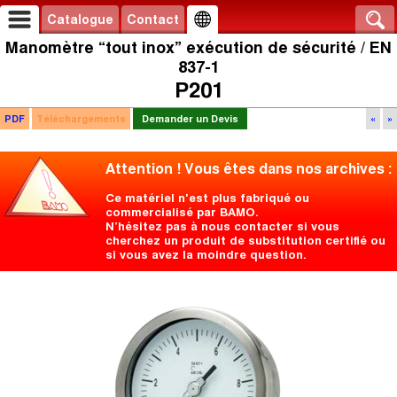
Catalogue
Contact
Manomètre “tout inox” exécution de sécurité / EN
837-1
P201
PDF
Téléchargements
Demander un Devis
«
»
Attention ! Vous êtes dans nos archives :
Ce matériel n'est plus fabriqué ou
commercialisé par BAMO.
N’hésitez pas à nous contacter si vous
cherchez un produit de substitution certifié ou
si vous avez la moindre question.