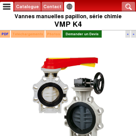
Catalogue
Contact
Vannes manuelles papillon, série chimie
VMP K4
PDF
Téléchargements
Photos
Demander un Devis
«
»