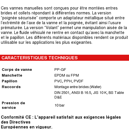
Ces vannes manuelles sont conçues pour être montées entres
brides et collets répondant à différentes normes. La version
“poignée sécurisée” comporte un adaptateur métallique situé entre
l’extrémité de l’axe de la vanne et la poignée, évitant ainsi l’usure
prématurée. La version “Volant” permet une manipulation aisée de la
vanne. Le fluide véhiculé ne rentre en contact qu’avec la manchette
et le papillon. Les différents matériaux disponibles rendent ce produit
utilisable sur les applications les plus exigeantes.
CARACTERISTIQUES TECHNIQUES
Corps de vanne
PP-GF
Manchette
EPDM ou FPM
Papillon
PVC, PPH, PVDF
Raccords
Montage entre brides (Wafer)
DIN 2501, ANSI B 16.5, JIS 10 K, BS Table
D&E
Pression de
10 bar
service
Conformité CE : L'appareil satisfait aux exigences légales
des Directives
Européennes en vigueur.