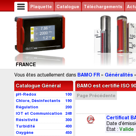
Plaquette
Catalogue
Téléchargements
Actu
FRANCE
Vous êtes actuellement dans
BAMO FR
»
Généralités
Catalogue Général
BAMO est certifié ISO 9
pH-Redox
100
Page Précédente
Chlore, Désinfectants
190
Régulation
200
IOT et Communication
248
Certificat 
Résistivité
300
Date d'émissio
Turbidité
400
État :
Valide
Oxygène
450