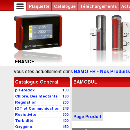
Plaquette
Catalogue
Téléchargements
Actu
FRANCE
Vous êtes actuellement dans
BAMO FR
»
Nos Produits
Catalogue Général
BAMOBUL
pH-Redox
100
Chlore, Désinfectants
190
Régulation
200
IOT et Communication
248
Résistivité
300
Page Produit
Turbidité
400
Oxygène
450