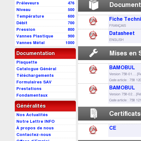
Préleveurs
476
Document
Niveau
500
Température
600
Fiche Techn
Débit
700
FRANÇAIS
Pression
800
Datasheet
Vannes Plastique
900
ENGLISH
Vannes Métal
1000
Mises en 
Documentation
Plaquette
BAMOBUL
Catalogue Général
Version 758-01.....[R
Téléchargements
Code article : 758 12
Formulaires SAV
BAMOBUL
Prestations
Version 758-02....[R
Fondamentaux
Code article : 758 12
Généralités
Certificats
Nos Actualités
Notre Lettre INFO
CE
À propos de nous
Contactez-nous