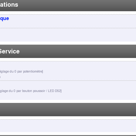
ations
ique
Service
églage du 0 par potentiomètre]
0
églage du 0 par bouton poussoir / LED DS2]
1