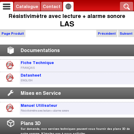
Catalogue
Contact
Résistivimètre avec lecture + alarme sonore
LAS
Page Produit
Précédent
Suivant
Documentations
Fiche Technique
FRANÇAIS
Datasheet
ENGLISH
Mises en Service
Manuel Utilisateur
Résistivimètre avec lecture + alarme sonore
Plans 3D
Sur demande, nos services techniques peuvent vous fournir des plans 3D de
notre gamme. N’hésitez pas à nous solliciter.