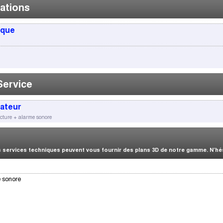
ations
ique
Service
sateur
ecture + alarme sonore
services techniques peuvent vous fournir des plans 3D de notre gamme. N’hési
e sonore