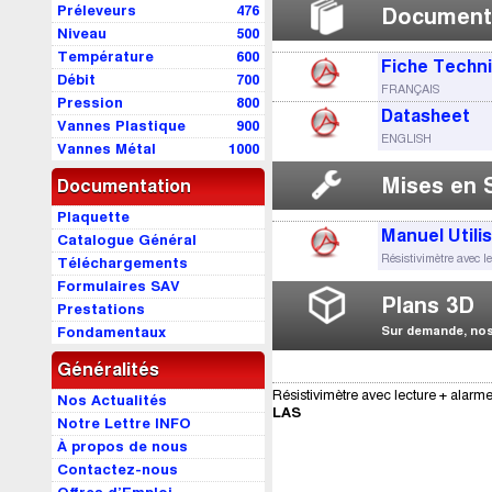
Préleveurs
476
Document
Niveau
500
Température
600
Fiche Techn
Débit
700
FRANÇAIS
Pression
800
Datasheet
Vannes Plastique
900
ENGLISH
Vannes Métal
1000
Mises en 
Documentation
Plaquette
Manuel Utili
Catalogue Général
Résistivimètre avec l
Téléchargements
Formulaires SAV
Plans 3D
Prestations
Fondamentaux
Sur demande, nos 
Généralités
Résistivimètre avec lecture + alarm
Nos Actualités
LAS
Notre Lettre INFO
À propos de nous
Contactez-nous