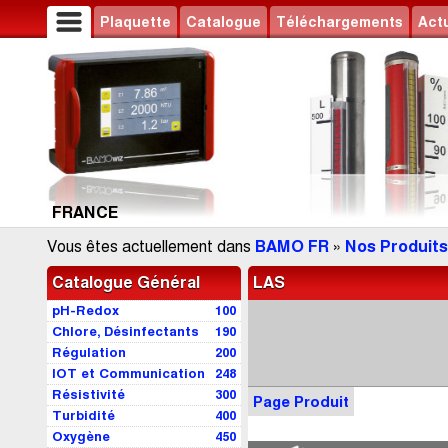
Plaquette
Catalogue
Téléchargements
Actu
FRANCE
Vous êtes actuellement dans
BAMO FR
»
Nos Produits
Catalogue Général
LAS
pH-Redox
100
Chlore, Désinfectants
190
Régulation
200
IOT et Communication
248
Résistivité
300
Page Produit
Turbidité
400
Oxygène
450