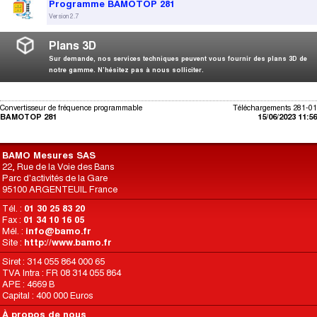
Programme BAMOTOP 281
Version 2.7
Plans 3D
Sur demande, nos services techniques peuvent vous fournir des plans 3D de
notre gamme. N’hésitez pas à nous solliciter.
Convertisseur de fréquence programmable
Téléchargements 281-01
BAMOTOP 281
15/06/2023 11:56
BAMO Mesures SAS
22, Rue de la Voie des Bans
Parc d'activités de la Gare
95100 ARGENTEUIL France
Tél. :
01 30 25 83 20
Fax :
01 34 10 16 05
Mél. :
info@bamo.fr
Site :
http://www.bamo.fr
Siret : 314 055 864 000 65
TVA Intra : FR 08 314 055 864
APE : 4669 B
Capital : 400 000 Euros
À propos de nous