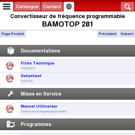
Catalogue
Contact
Convertisseur de fréquence programmable
BAMOTOP 281
Page Produit
Précédent
Suivant
Documentations
Fiche Technique
FRANÇAIS
Datasheet
ENGLISH
Mises en Service
Manuel Utilisateur
Convertisseur de fréquence programmable
Programmes