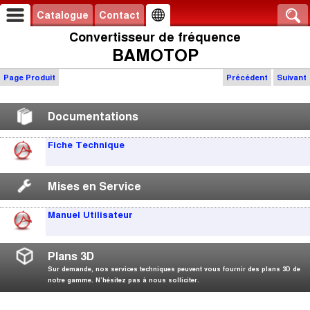
Catalogue
Contact
Convertisseur de fréquence
BAMOTOP
Page Produit
Précédent
Suivant
Documentations
Fiche Technique
Mises en Service
Manuel Utilisateur
Plans 3D
Sur demande, nos services techniques peuvent vous fournir des plans 3D de
notre gamme. N’hésitez pas à nous solliciter.