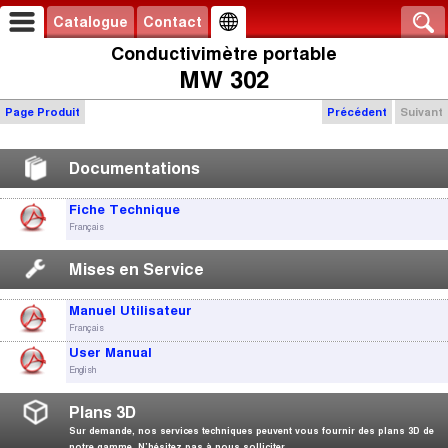
Catalogue
Contact
Conductivimètre portable
MW 302
Page Produit
Précédent
Suivant
Documentations
Fiche Technique
Français
Mises en Service
Manuel Utilisateur
Français
User Manual
English
Plans 3D
Sur demande, nos services techniques peuvent vous fournir des plans 3D de
notre gamme. N’hésitez pas à nous solliciter.