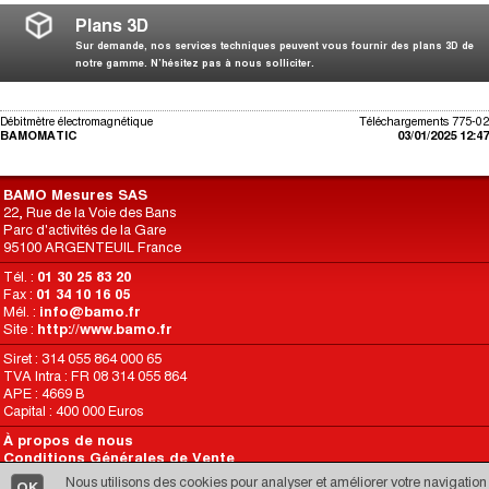
Plans 3D
Sur demande, nos services techniques peuvent vous fournir des plans 3D de
notre gamme. N’hésitez pas à nous solliciter.
Débitmètre électromagnétique
Téléchargements 775-02
BAMOMATIC
03/01/2025 12:47
BAMO Mesures SAS
22, Rue de la Voie des Bans
Parc d'activités de la Gare
95100 ARGENTEUIL France
Tél. :
01 30 25 83 20
Fax :
01 34 10 16 05
Mél. :
info@bamo.fr
Site :
http://www.bamo.fr
Siret : 314 055 864 000 65
TVA Intra : FR 08 314 055 864
APE : 4669 B
Capital : 400 000 Euros
À propos de nous
Conditions Générales de Vente
Conditions d’Utilisation du Site
Nous utilisons des cookies pour analyser et améliorer votre navigation
OK