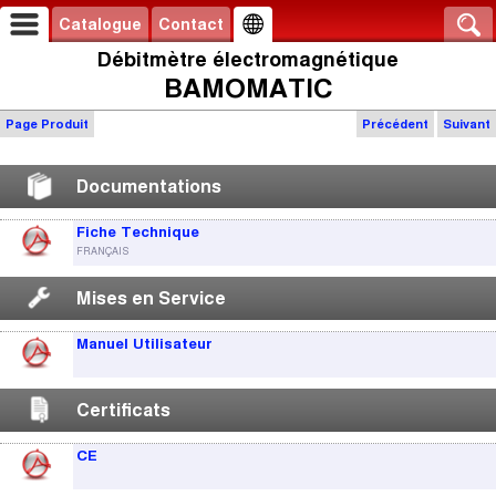
Catalogue
Contact
Débitmètre électromagnétique
BAMOMATIC
Page Produit
Précédent
Suivant
Documentations
Fiche Technique
FRANÇAIS
Mises en Service
Manuel Utilisateur
Certificats
CE