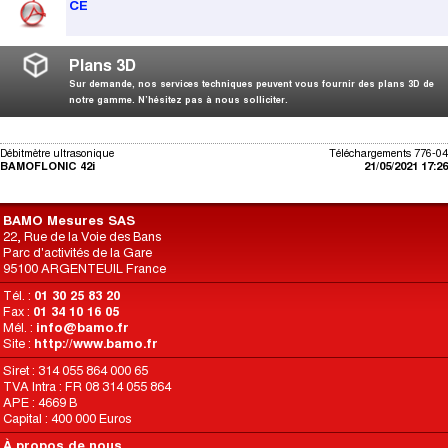
CE
Plans 3D
Sur demande, nos services techniques peuvent vous fournir des plans 3D de
notre gamme. N’hésitez pas à nous solliciter.
Débitmètre ultrasonique
Téléchargements 776-04
BAMOFLONIC 42i
21/05/2021 17:26
BAMO Mesures SAS
22, Rue de la Voie des Bans
Parc d'activités de la Gare
95100 ARGENTEUIL France
Tél. :
01 30 25 83 20
Fax :
01 34 10 16 05
Mél. :
info@bamo.fr
Site :
http://www.bamo.fr
Siret : 314 055 864 000 65
TVA Intra : FR 08 314 055 864
APE : 4669 B
Capital : 400 000 Euros
À propos de nous