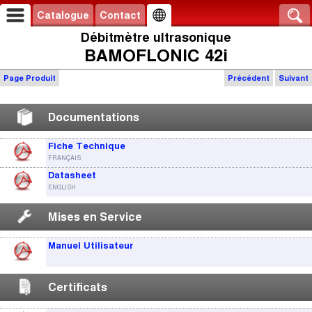
Catalogue
Contact
Débitmètre ultrasonique
BAMOFLONIC 42i
Page Produit
Précédent
Suivant
Documentations
Fiche Technique
FRANÇAIS
Datasheet
ENGLISH
Mises en Service
Manuel Utilisateur
Certificats